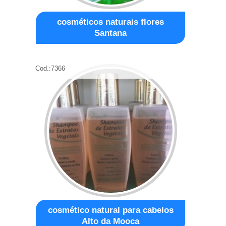
cosméticos naturais flores
Santana
Cod.:
7366
cosmético natural para cabelos
Alto da Mooca