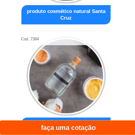
produto cosmético natural Santa
Cruz
Cod.:
7384
cosméticos ativo naturais Jardim
faça uma cotação
Santa Mena