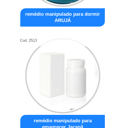
remédio manipulado para dormir
ARUJÁ
Cod.:
2513
remédio manipulado para
emagrecer Jaçanã