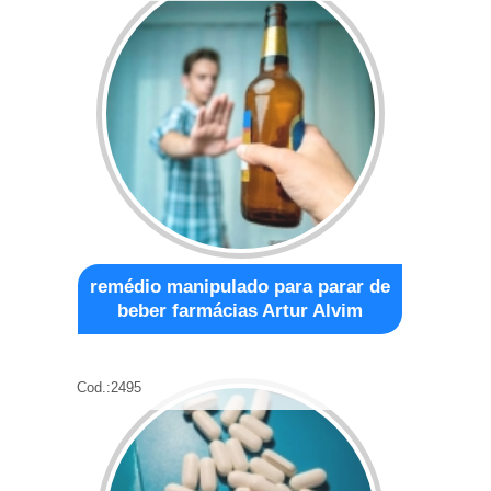
remédio manipulado para parar de
beber farmácias Artur Alvim
Cod.:
2495