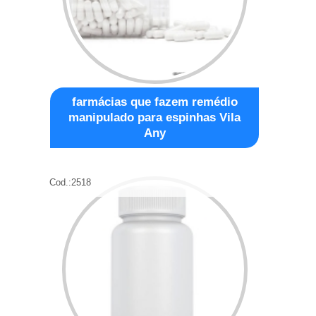
farmácias que fazem remédio
manipulado para espinhas Vila
Any
Cod.:
2518