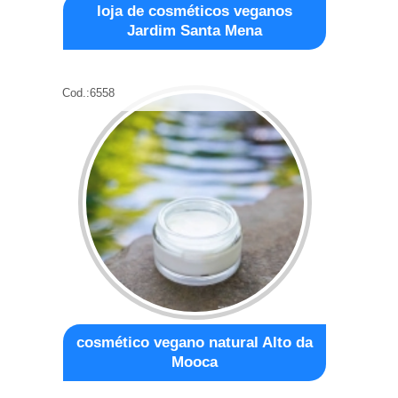
loja de cosméticos veganos
Jardim Santa Mena
Cod.:
6558
cosmético vegano natural Alto da
Mooca