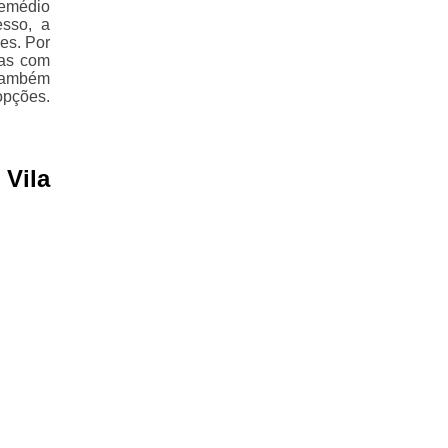
remédio
esso, a
es. Por
das com
 também
opções.
Vila