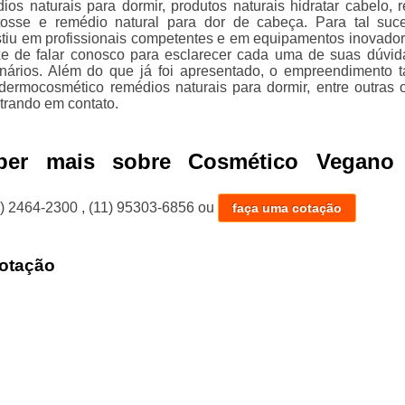
ios naturais para dormir, produtos naturais hidratar cabelo, 
 tosse e remédio natural para dor de cabeça. Para tal suc
tiu em profissionais competentes e em equipamentos inovador
xe de falar conosco para esclarecer cada uma de suas dúvi
onários. Além do que já foi apresentado, o empreendimento
dermocosmético remédios naturais para dormir, entre outras 
trando em contato.
ber mais sobre Cosmético Vegano 
1) 2464-2300
,
(11) 95303-6856
ou
faça uma cotação
otação