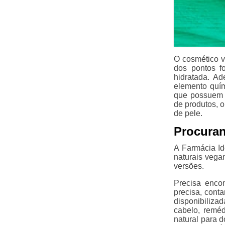
O cosmético v
dos pontos f
hidratada. Ad
elemento quím
que possuem p
de produtos, o
de pele.
Procuran
A Farmácia I
naturais vega
versões.
Precisa enco
precisa, cont
disponibiliza
cabelo, reméd
natural para d