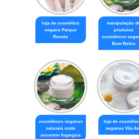
loja de cosmético
manipulação d
vegano Parque
produtos
Renato
cosméticos vega
Bom Retiro
cosméticos veganos
loja de cosméti
naturais onde
veganos Vila A
encontro Itapegica