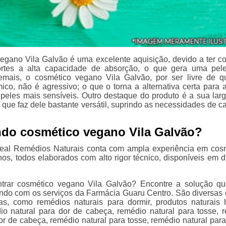
egano Vila Galvão é uma excelente aquisição, devido a ter 
ortes a alta capacidade de absorção, o que gera uma pel
emais, o cosmético vegano Vila Galvão, por ser livre de q
ico, não é agressivo; o que o torna a alternativa certa para 
eles mais sensíveis. Outro destaque do produto é a sua larg
 que faz dele bastante versátil, suprindo as necessidades de ca
do cosmético vegano Vila Galvão?
deal Remédios Naturais conta com ampla experiência em cos
nos, todos elaborados com alto rigor técnico, disponíveis em d
ntrar cosmético vegano Vila Galvão? Encontre a solução q
ando com os serviços da Farmácia Guaru Centro. São diversas
das, como remédios naturais para dormir, produtos naturais h
io natural para dor de cabeça, remédio natural para tosse, 
or de cabeça, remédio natural para tosse, remédio natural para