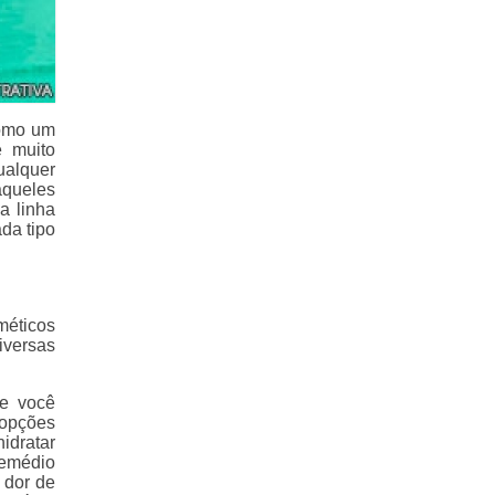
como um
e muito
ualquer
aqueles
a linha
da tipo
méticos
iversas
ue você
 opções
idratar
remédio
 dor de