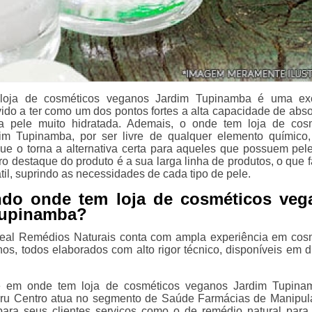
loja de cosméticos veganos Jardim Tupinamba é uma exc
vido a ter como um dos pontos fortes a alta capacidade de abso
 pele muito hidratada. Ademais, o onde tem loja de cos
im Tupinamba, por ser livre de qualquer elemento químico
que o torna a alternativa certa para aqueles que possuem pel
ro destaque do produto é a sua larga linha de produtos, o que f
til, suprindo as necessidades de cada tipo de pele.
ndo onde tem loja de cosméticos veg
Tupinamba?
deal Remédios Naturais conta com ampla experiência em cos
nos, todos elaborados com alto rigor técnico, disponíveis em d
e em onde tem loja de cosméticos veganos Jardim Tupina
ru Centro atua no segmento de Saúde Farmácias de Manipul
 para seus clientes serviços como o de remédio natural para