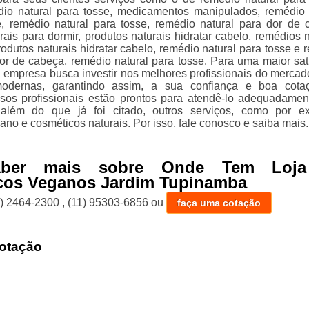
io natural para tosse, medicamentos manipulados, remédio 
ite, remédio natural para tosse, remédio natural para dor de 
ais para dormir, produtos naturais hidratar cabelo, remédios n
rodutos naturais hidratar cabelo, remédio natural para tosse e 
dor de cabeça, remédio natural para tosse. Para uma maior sat
 a empresa busca investir nos melhores profissionais do mercad
modernas, garantindo assim, a sua confiança e boa cota
os profissionais estão prontos para atendê-lo adequadamen
 além do que já foi citado, outros serviços, como por e
no e cosméticos naturais. Por isso, fale conosco e saiba mais.
aber mais sobre Onde Tem Loj
cos Veganos Jardim Tupinamba
1) 2464-2300
,
(11) 95303-6856
ou
faça uma cotação
otação