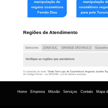
manipulação de
manipulação d
vegano cosmeticos
cosméticos vega
Fernão Dias
para pele Tucuru
Regiões de Atendimento
Selecione:
ZONA SUL
GRANDE SÃO PAULO
Guarulho
Verifique as regiões que atendemos
O conteúdo do texto "
Onde Tem Loja de Cosméticos Veganos Jardim T
do Código Penal –
Lei 9610/98 - Lei de direitos autorais
.
Home
Empresa
Missão
Serviços
Contato
Mapa do