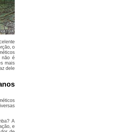
elente
rção, o
méticos
, não é
es mais
az dele
anos
méticos
iversas
mba? A
ação, e
 dor de