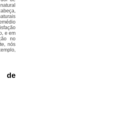
natural
cabeça,
aturais
remédio
isfação
o, e em
ção no
te, nós
xemplo,
a de