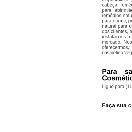
cabeça, reméd
para labirint
remédios natur
para dormir, p
natural para 
dos clientes,
instalações 
mercado. Noss
oferecermos,
cosmético vega
Para s
Cosméti
Ligue para
(1
Faça sua c