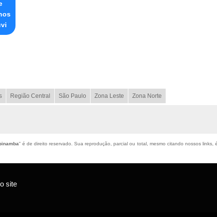
e
nos
vi
s
Região Central
São Paulo
Zona Leste
Zona Norte
upinamba
" é de direito reservado. Sua reprodução, parcial ou total, mesmo citando nossos links, 
 site