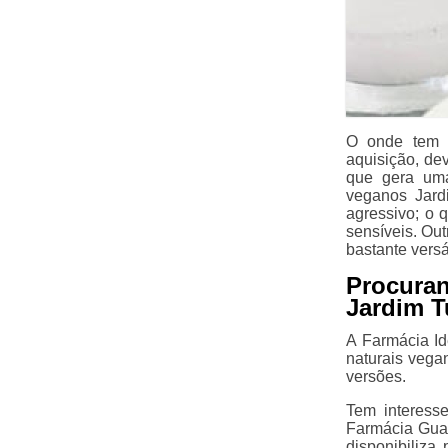
O onde tem 
aquisição, de
que gera uma
veganos Jard
agressivo; o 
sensíveis. Out
bastante versá
Procura
Jardim 
A Farmácia I
naturais vega
versões.
Tem interess
Farmácia Gua
disponibiliza