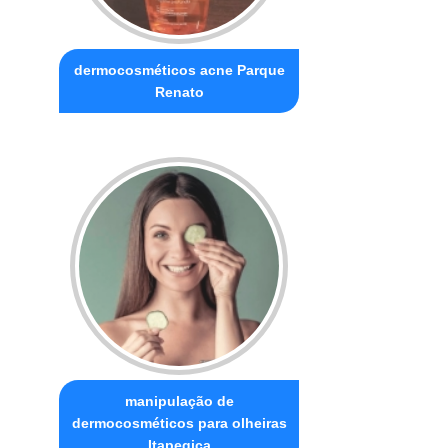
dermocosméticos acne Parque
Renato
manipulação de
dermocosméticos para olheiras
Itapegica