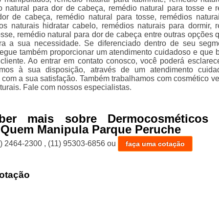
o natural para dor de cabeça, remédio natural para tosse e 
dor de cabeça, remédio natural para tosse, remédios natura
tos naturais hidratar cabelo, remédios naturais para dormir, 
tosse, remédio natural para dor de cabeça entre outras opções 
ara a sua necessidade. Se diferenciado dentro de seu segm
egue também proporcionar um atendimento cuidadoso e que 
 cliente. Ao entrar em contato conosco, você poderá esclarec
amos à sua disposição, através de um atendimento cuida
 com a sua satisfação. Também trabalhamos com cosmético v
urais. Fale com nossos especialistas.
ber mais sobre Dermocosméticos 
s Quem Manipula Parque Peruche
1) 2464-2300
,
(11) 95303-6856
ou
faça uma cotação
otação