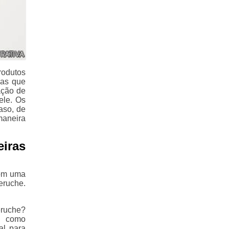
rodutos
ias que
ação de
ele. Os
aso, de
maneira
iras
com uma
eruche.
eruche?
s como
al para