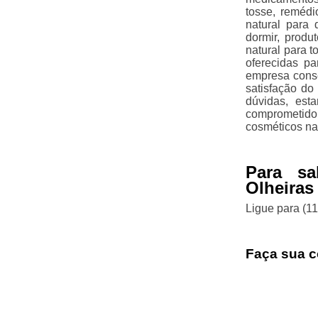
tosse, remédi
natural para 
dormir, produ
natural para 
oferecidas p
empresa cons
satisfação do
dúvidas, est
comprometido
cosméticos nat
Para sa
Olheira
Ligue para
(1
Faça sua c