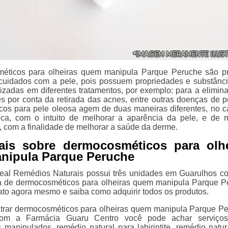
éticos para olheiras quem manipula Parque Peruche são p
cuidados com a pele, pois possuem propriedades e substânc
lizadas em diferentes tratamentos, por exemplo: para a elimin
zes por conta da retirada das acnes, entre outras doenças de p
os para pele oleosa agem de duas maneiras diferentes, no c
ica, com o intuito de melhorar a aparência da pele, e de 
, com a finalidade de melhorar a saúde da derme.
ais sobre dermocosméticos para olhe
nipula Parque Peruche
deal Remédios Naturais possui três unidades em Guarulhos 
a de dermocosméticos para olheiras quem manipula Parque P
ato agora mesmo e saiba como adquirir todos os produtos.
trar dermocosméticos para olheiras quem manipula Parque P
om a Farmácia Guaru Centro você pode achar serviço
manipulados, remédio natural para labirintite, remédio natur