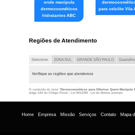
onde manipula
dermocosmétic
dermocosméticos
para celulite Vila
hidratantes ABC
Regiões de Atendimento
Selecione:
ZONA SUL
GRANDE SÃO PAULO
Guarulho
Verifique as regiões que atendemos
O conteúdo do texto "
Dermocosméticos para Olheiras Quem Manipula 
artigo 184 do Código Penal –
Lei 9610/98 - Lei de direitos autorais
.
Home
Empresa
Missão
Serviços
Contato
Mapa do