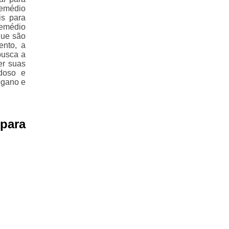
remédio
is para
remédio
que são
ento, a
busca a
er suas
doso e
egano e
para