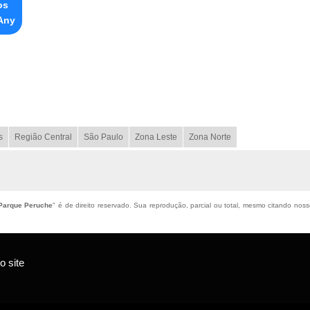
os
 Any
s
Região Central
São Paulo
Zona Leste
Zona Norte
Parque Peruche
" é de direito reservado. Sua reprodução, parcial ou total, mesmo citando nosso
 site