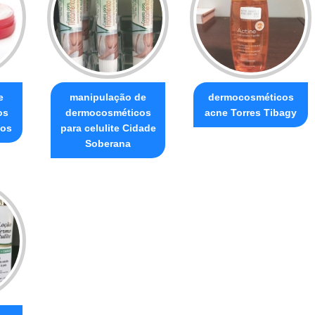
e
manipulação de
dermocosméticos
os
dermocosméticos
acne Torres Tibagy
hos
para celulite Cidade
Soberana