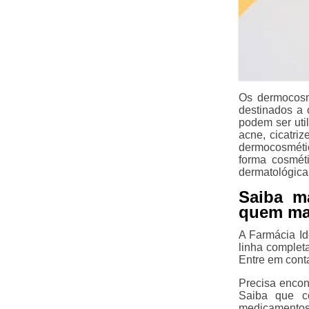
Os dermocosm
destinados a 
podem ser uti
acne, cicatri
dermocosmétic
forma cosmét
dermatológica
Saiba m
quem ma
A Farmácia I
linha complet
Entre em cont
Precisa encon
Saiba que c
medicamentos 