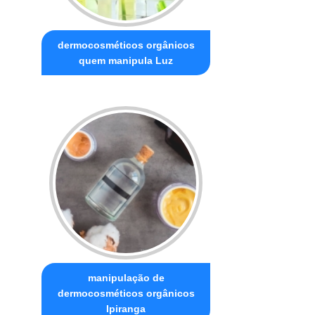
dermocosméticos orgânicos
quem manipula Luz
manipulação de
dermocosméticos orgânicos
Ipiranga