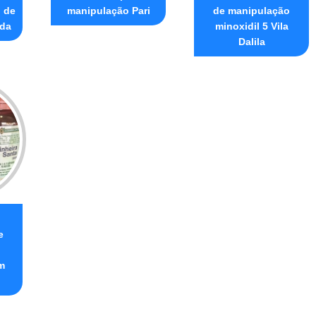
 de
manipulação Pari
de manipulação
lda
minoxidil 5 Vila
Dalila
e
m