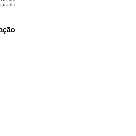
arantir
ação