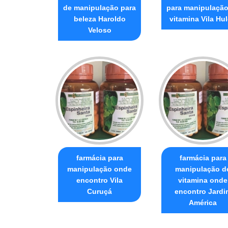
de manipulação para
para manipulação
beleza Haroldo
vitamina Vila Hu
Veloso
farmácia para
farmácia para
manipulação onde
manipulação d
encontro Vila
vitamina onde
Curuçá
encontro Jardi
América