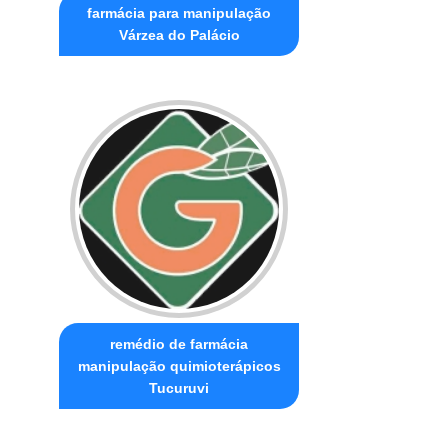
farmácia para manipulação
Várzea do Palácio
remédio de farmácia
manipulação quimioterápicos
Tucuruvi