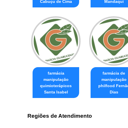
Cabuçu de Cima
Mandaqui
farmácia
farmácia de
manipulação
manipulação
quimioterápicos
philfood Fernã
Santa Isabel
Dias
Regiões de Atendimento