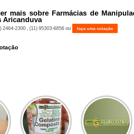
ber mais sobre Farmácias de Manipula
 Aricanduva
1) 2464-2300
,
(11) 95303-6856
ou
faça uma cotação
otação