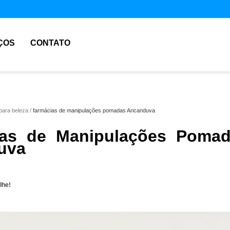
ÇOS
CONTATO
para beleza
farmácias de manipulações pomadas Aricanduva
ias de Manipulações Poma
uva
lhe!