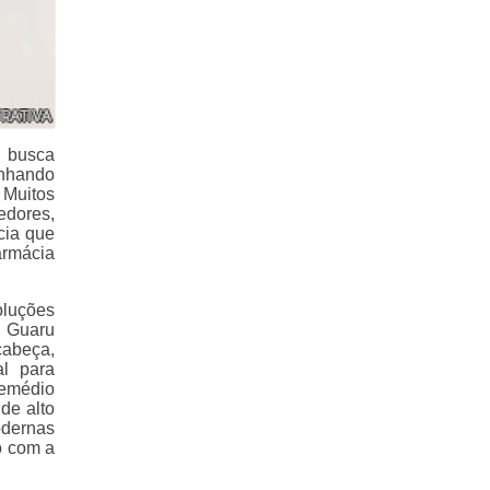
 busca
nhando
 Muitos
edores,
cia que
armácia
oluções
 Guaru
cabeça,
al para
remédio
de alto
odernas
o com a