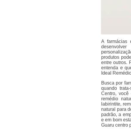
A farmácias
desenvolver
personalizaçã
produtos pod
entre outros.
entenda e qu
Ideal Remédio
Busca por fa
quando trata
Centro, você
remédio natu
labirintite, r
natural para d
padrão, a emp
e em bom esta
Guaru centro p