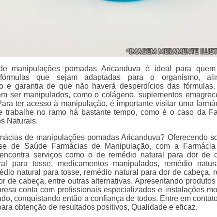
 de manipulações pomadas Aricanduva é ideal para quem
 fórmulas que sejam adaptadas para o organismo, ali
o e garantia de que não haverá desperdícios das fórmulas.
em ser manipulados, como o colágeno, suplementos emagrec
 Para ter acesso à manipulação, é importante visitar uma farmá
e trabalhe no ramo há bastante tempo, como é o caso da F
s Naturais.
rmácias de manipulações pomadas Aricanduva? Oferecendo s
-se de Saúde Farmácias de Manipulação, com a Farmácia
 encontra serviços como o de remédio natural para dor de 
ral para tosse, medicamentos manipulados, remédio natur
emédio natural para tosse, remédio natural para dor de cabeça, 
or de cabeça, entre outras alternativas. Apresentando produtos 
resa conta com profissionais especializados e instalações m
do, conquistando então a confiança de todos. Entre em contat
ara obtenção de resultados positivos, Qualidade e eficaz.