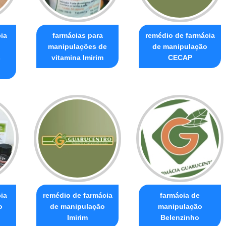
ia
farmácias para
remédio de farmácia
manipulações de
de manipulação
s
vitamina Imirim
CECAP
ia
remédio de farmácia
farmácia de
o
de manipulação
manipulação
Imirim
Belenzinho