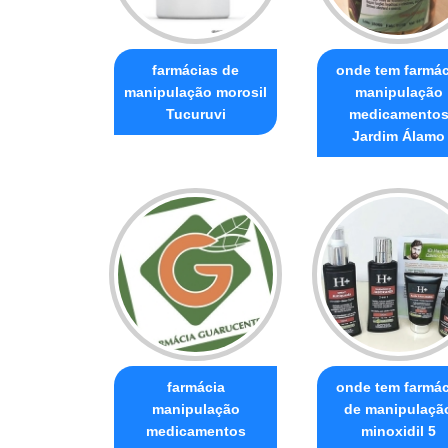
farmácias de
onde tem farmác
manipulação morosil
manipulação
Tucuruvi
medicamento
Jardim Álamo
farmácia
onde tem farmác
manipulação
de manipulaçã
medicamentos
minoxidil 5