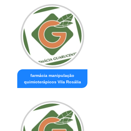
farmácia manipulação
quimioterápicos Vila Rosália