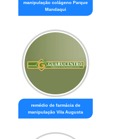
manipulação colágeno Parque
Mandaqui
remédio de farmácia de
manipulação Vila Augusta