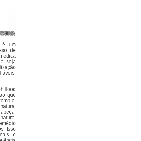
s é um
esso de
 médica
ia seja
lização
iáveis,
ilfood
ção que
emplo,
natural
cabeça,
natural
remédio
s. Isso
nais e
elência