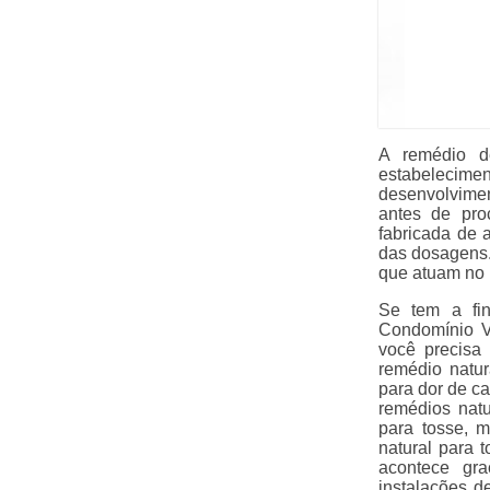
A remédio d
estabelecime
desenvolvimen
antes de pro
fabricada de 
das dosagens. 
que atuam no 
Se tem a fin
Condomínio V
você precisa
remédio natur
para dor de ca
remédios natu
para tosse, m
natural para t
acontece gra
instalações d