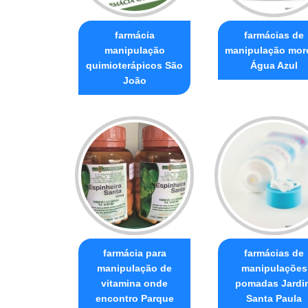
farmácia
farmácias de
manipulação
manipulação moro
quimioterápicos São
Água Azul
João
farmácia para
farmácias de
manipulação de
manipulações
vitamina onde
pomadas Jardi
encontro Parque
Santa Paula