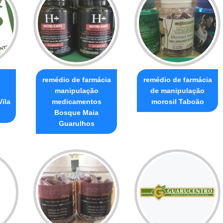
remédio de farmácia
remédio de farmácia
manipulação
de manipulação
ila
medicamentos
morosil Taboão
Bosque Maia
Guarulhos