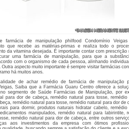
e farmácia de manipulação philfood Condomínio Veiga
nto que recebe as matérias-primas e realiza todo o proc
to da vitamina desejada. É importante contar com prescrição
curar uma farmácia de manipulação, para que a substânc
acordo com o organismo de cada pessoa, alinhando individua
Outra aspecto muito importante é sempre visitar farmácias conf
ramo há muitos anos.
alidade de achar remédio de farmácia de manipulação ph
eigas, Saiba que a Farmácia Guaru Centro oferece a solu
 no segmento de Saúde Farmácias de Manipulação, por ex
al para dor de cabeça, remédio natural para tosse, remédio 
beça, remédio natural para tosse, remédio natural para dor de 
rais para dormir, produtos naturais hidratar cabelo, remédio 
edicamentos manipulados, remédio natural para labirintite, 
osse, remédio natural para dor de cabeça, entre outros serviço
ças aos investimentos da empresa com ótimos profissio
e qualidade, buscando sempre a satisfação do cliente e a exc