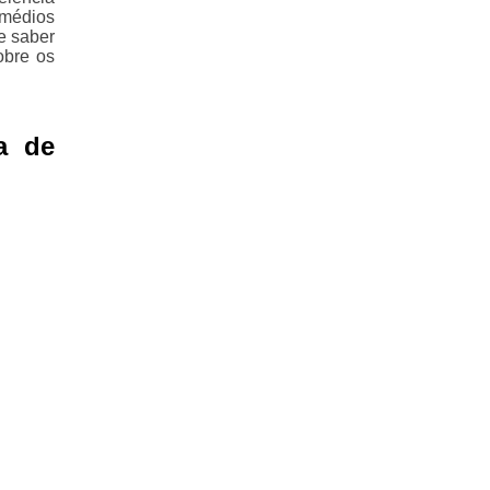
emédios
 e saber
obre os
a de