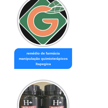
remédio de farmácia
manipulação quimioterápicos
Itapegica