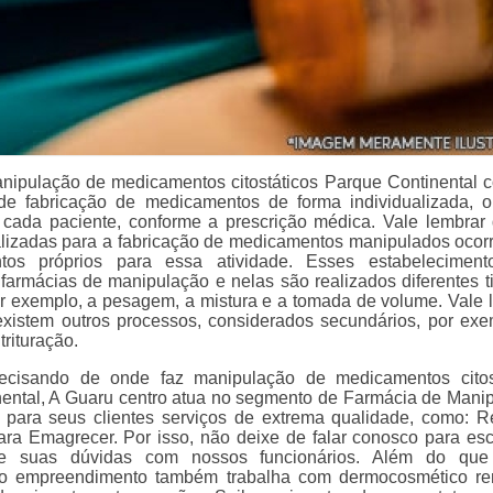
nipulação de medicamentos citostáticos Parque Continental c
de fabricação de medicamentos de forma individualizada, o
 cada paciente, conforme a prescrição médica. Vale lembrar
lizadas para a fabricação de medicamentos manipulados oco
ntos próprios para essa atividade. Esses estabelecimen
armácias de manipulação e nelas são realizados diferentes t
r exemplo, a pesagem, a mistura e a tomada de volume. Vale 
istem outros processos, considerados secundários, por exe
trituração.
recisando de onde faz manipulação de medicamentos citos
ental, A Guaru centro atua no segmento de Farmácia de Mani
 para seus clientes serviços de extrema qualidade, como: 
ra Emagrecer. Por isso, não deixe de falar conosco para esc
 suas dúvidas com nossos funcionários. Além do que 
 o empreendimento também trabalha com dermocosmético r