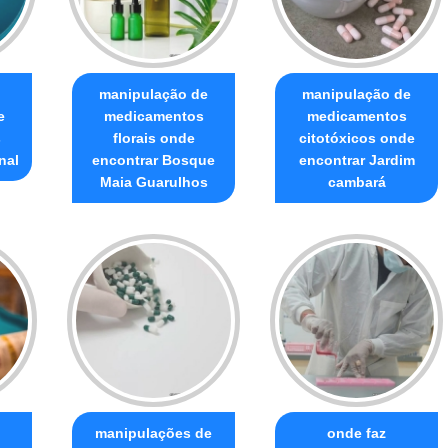
manipulação de
manipulação de
e
medicamentos
medicamentos
s
florais onde
citotóxicos onde
nal
encontrar Bosque
encontrar Jardim
Maia Guarulhos
cambará
manipulações de
onde faz