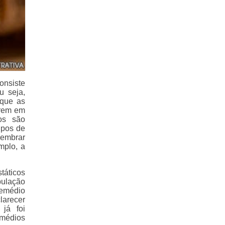
onsiste
u seja,
 que as
rrem em
tos são
ipos de
lembrar
mplo, a
táticos
pulação
Remédio
larecer
já foi
emédios