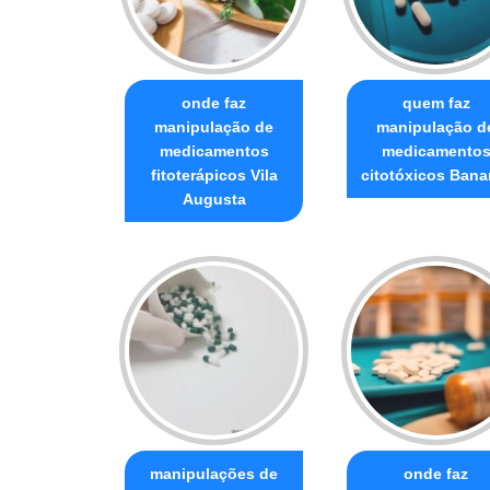
onde faz
quem faz
manipulação de
manipulação d
medicamentos
medicamento
fitoterápicos Vila
citotóxicos Bana
Augusta
manipulações de
onde faz