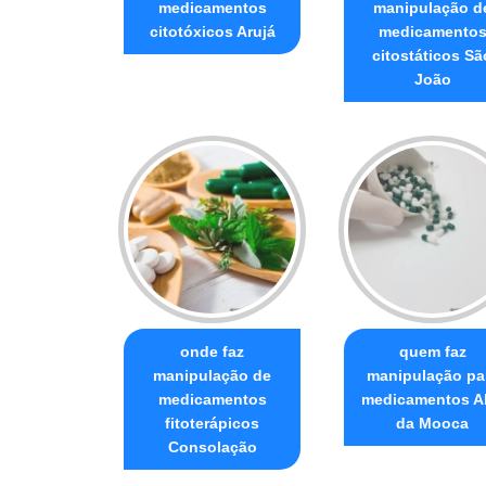
medicamentos
manipulação d
citotóxicos Arujá
medicamento
citostáticos Sã
João
onde faz
quem faz
manipulação de
manipulação pa
medicamentos
medicamentos A
fitoterápicos
da Mooca
Consolação