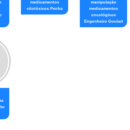
e
medicamentos
manipulação
s
citotóxicos Penha
medicamentos
o
oncológicos
Engenheiro Goulart
ra
lto