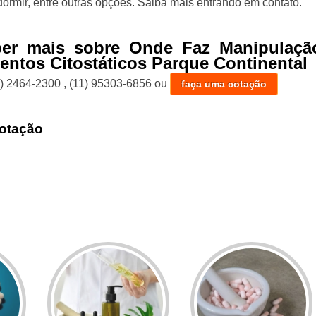
dormir, entre outras opções. Saiba mais entrando em contato.
ber mais sobre Onde Faz Manipulaçã
ntos Citostáticos Parque Continental
1) 2464-2300
,
(11) 95303-6856
ou
faça uma cotação
otação