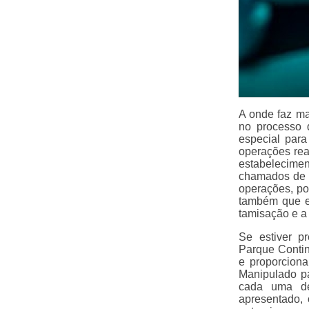
A onde faz ma
no processo 
especial para
operações rea
estabelecime
chamados de f
operações, po
também que ex
tamisação e a 
Se estiver p
Parque Contin
e proporciona
Manipulado pa
cada uma de
apresentado,