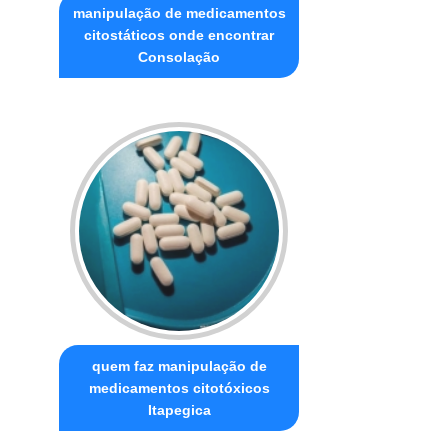
manipulação de medicamentos
citostáticos onde encontrar
Consolação
quem faz manipulação de
medicamentos citotóxicos
Itapegica