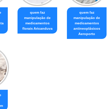
e
quem faz
quem faz
s
manipulação de
manipulação de
ta
medicamentos
medicamentos
florais Aricanduva
antineoplásicos
Aeroporto
e
s
ém