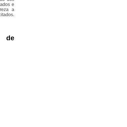
nados e
reza a
itados.
 de