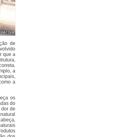
ação de
volvido
r que a
rutura,
orreta.
mplo, a
cipais,
 como a
heça os
adas do
 dor de
natural
cabeça,
aturais
rodutos
ção dos