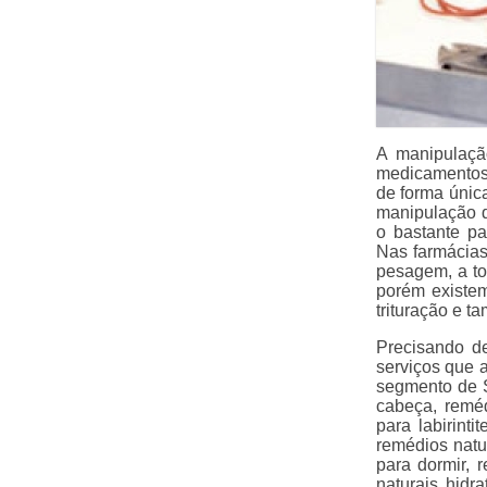
A manipulaçã
medicamentos 
de forma únic
manipulação d
o bastante p
Nas farmácias
pesagem, a to
porém existem
trituração e t
Precisando d
serviços que 
segmento de 
cabeça, reméd
para labirint
remédios natur
para dormir, 
naturais hidr