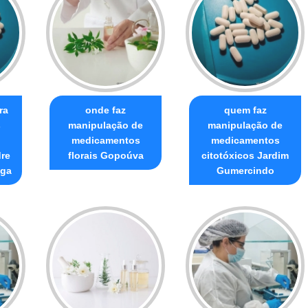
ra
onde faz
quem faz
s
manipulação de
manipulação de
medicamentos
medicamentos
dre
florais Gopoúva
citotóxicos Jardim
ega
Gumercindo