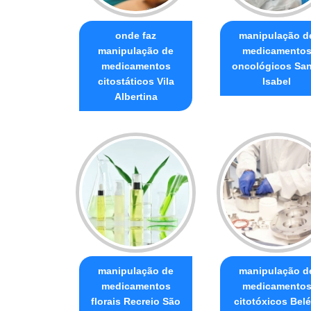
onde faz
manipulação d
manipulação de
medicamento
medicamentos
oncológicos San
citostáticos Vila
Isabel
Albertina
manipulação de
manipulação d
medicamentos
medicamento
florais Recreio São
citotóxicos Bel