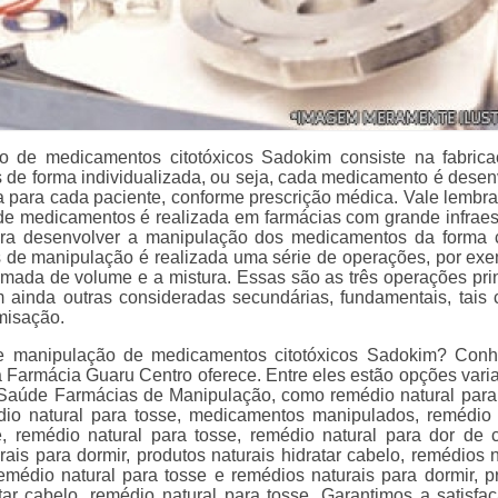
o de medicamentos citotóxicos Sadokim consiste na fabric
de forma individualizada, ou seja, cada medicamento é desen
a para cada paciente, conforme prescrição médica. Vale lembra
e medicamentos é realizada em farmácias com grande infraest
ara desenvolver a manipulação dos medicamentos da forma c
 de manipulação é realizada uma série de operações, por exe
mada de volume e a mistura. Essas são as três operações prin
 ainda outras consideradas secundárias, fundamentais, tais
amisação.
e manipulação de medicamentos citotóxicos Sadokim? Con
a Farmácia Guaru Centro oferece. Entre eles estão opções vari
Saúde Farmácias de Manipulação, como remédio natural para
io natural para tosse, medicamentos manipulados, remédio 
ite, remédio natural para tosse, remédio natural para dor de 
ais para dormir, produtos naturais hidratar cabelo, remédios n
remédio natural para tosse e remédios naturais para dormir, p
atar cabelo, remédio natural para tosse. Garantimos a satisfa