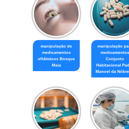
manipulação de
manipulação pa
medicamentos
medicamento
oftálmicos Bosque
Conjunto
Maia
Habitacional Pa
Manoel da Nóbr