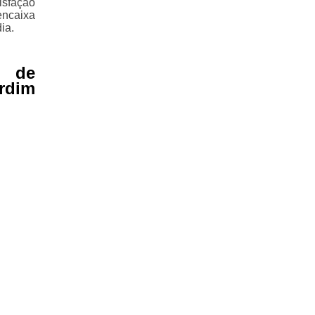
isfação
encaixa
ia.
 de
rdim