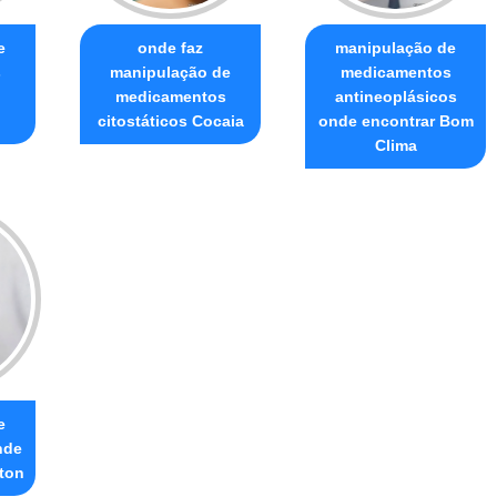
e
onde faz
manipulação de
s
manipulação de
medicamentos
medicamentos
antineoplásicos
citostáticos Cocaia
onde encontrar Bom
Clima
e
nde
lton