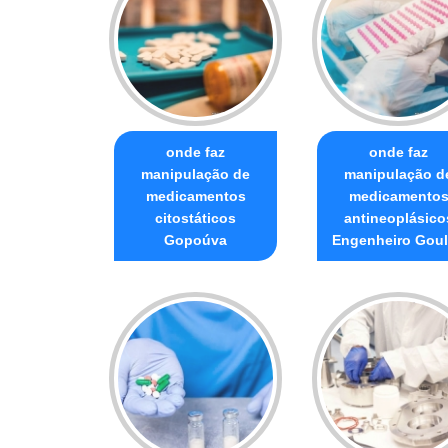
onde faz
onde faz
manipulação de
manipulação d
medicamentos
medicamento
citostáticos
antineoplásico
Gopoúva
Engenheiro Goul