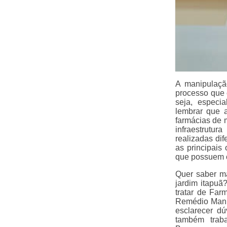
A manipulaçã
processo que 
seja, especi
lembrar que 
farmácias de 
infraestrutu
realizadas di
as principais
que possuem ce
Quer saber ma
jardim itapuã
tratar de Fa
Remédio Manip
esclarecer dú
também trab