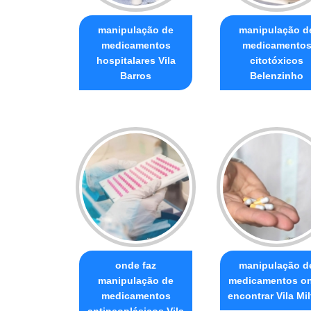
manipulação de
manipulação d
medicamentos
medicamento
hospitalares Vila
citotóxicos
Barros
Belenzinho
onde faz
manipulação d
manipulação de
medicamentos o
medicamentos
encontrar Vila Mi
antineoplásicos Vila