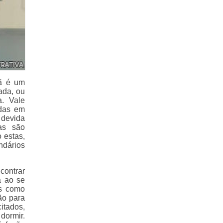
uã é um
ada, ou
a. Vale
adas em
 devida
ias são
 estas,
ndários
contrar
a ao se
os como
ão para
itados,
ormir.