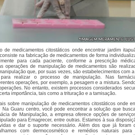
o de medicamentos citostáticos onde encontrar jardim itap
consiste na fabricação de medicamentos de forma individualiz
almente para cada paciente, conforme a prescrição médic
as operações de manipulação de medicamentos são realiz
manipulação que, por suas vezes, são estabelecimentos com a
ra para realizar o processo de manipulação. Nas farmác
ferentes operações, por exemplo, a pesagem e a mistura. Sendo
 operações. No entanto, existem processos considerados secu
rta importância, tais como a trituração e a tamisação.
is sobre manipulação de medicamentos citostáticos onde en
? Na Guaru centro, você pode encontrar a solução que busc
rmácia de Manipulação, a empresa oferece opções de serviç
ulado para Emagrecer, entre outras. Estamos à sua disposiç
vidas e dar o suporte necessário. Além dos que já foram c
alhamos com dermocosmético e remédios naturais para d