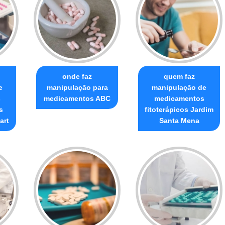
onde faz
quem faz
e
manipulação para
manipulação de
s
medicamentos ABC
medicamentos
s
fitoterápicos Jardim
art
Santa Mena