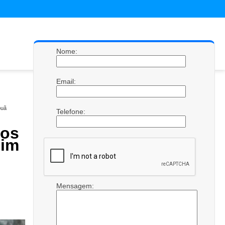
Nome:
Email:
puã
Telefone:
os
dim
Mensagem: