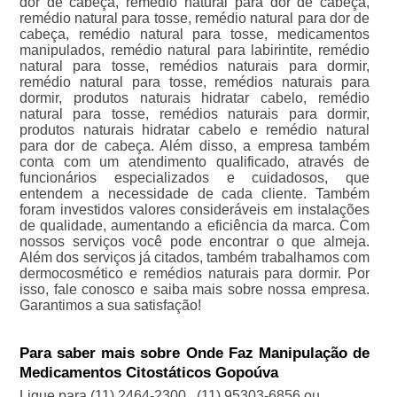
dor de cabeça, remédio natural para dor de cabeça,
remédio natural para tosse, remédio natural para dor de
cabeça, remédio natural para tosse, medicamentos
manipulados, remédio natural para labirintite, remédio
natural para tosse, remédios naturais para dormir,
remédio natural para tosse, remédios naturais para
dormir, produtos naturais hidratar cabelo, remédio
natural para tosse, remédios naturais para dormir,
produtos naturais hidratar cabelo e remédio natural
para dor de cabeça. Além disso, a empresa também
conta com um atendimento qualificado, através de
funcionários especializados e cuidadosos, que
entendem a necessidade de cada cliente. Também
foram investidos valores consideráveis em instalações
de qualidade, aumentando a eficiência da marca. Com
nossos serviços você pode encontrar o que almeja.
Além dos serviços já citados, também trabalhamos com
dermocosmético e remédios naturais para dormir. Por
isso, fale conosco e saiba mais sobre nossa empresa.
Garantimos a sua satisfação!
Para saber mais sobre Onde Faz Manipulação de
Medicamentos Citostáticos Gopoúva
Ligue para
(11) 2464-2300
,
(11) 95303-6856
ou