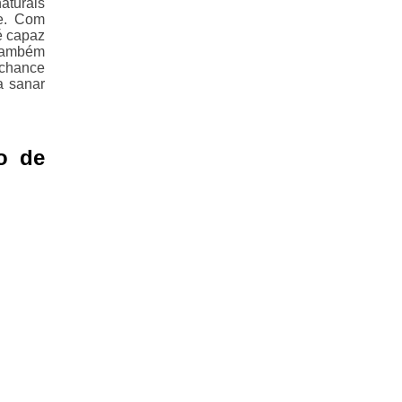
aturais
se. Com
é capaz
também
 chance
a sanar
o de