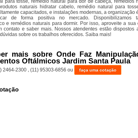
al para tosse, remédio natural para dor de cabeça, remédios n
produtos naturais hidratar cabelo, remédio natural para tos
 altamente capacitados, e instalações modernas, a organização 
car de forma positiva no mercado. Disponibilizamos 
o e remédios naturais para dormir. Por isso, aproveite a sua
m contato e saber mais. Nossos atendentes estão dispostos 
dúvidas sobre os trabalhos oferecidos. Saiba mais!
ber mais sobre Onde Faz Manipulaçã
ntos Oftálmicos Jardim Santa Paula
1) 2464-2300
,
(11) 95303-6856
ou
faça uma cotação
otação