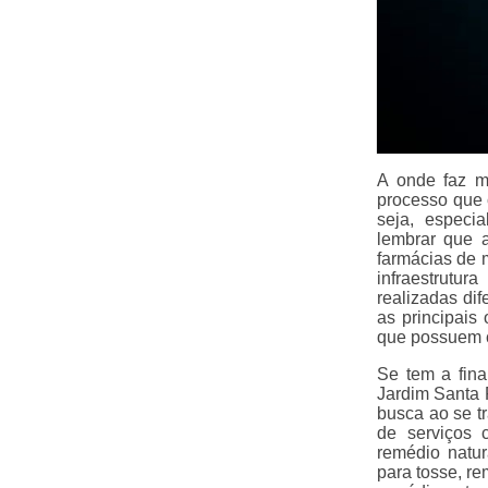
A onde faz m
processo que 
seja, especi
lembrar que 
farmácias de 
infraestrutu
realizadas di
as principais
que possuem ce
Se tem a fin
Jardim Santa 
busca ao se t
de serviços 
remédio natur
para tosse, re