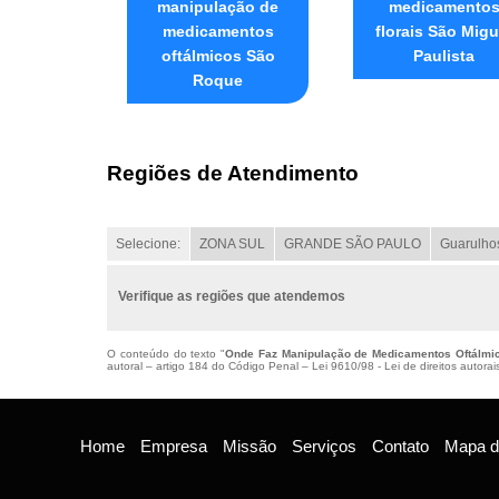
manipulação de
medicamento
medicamentos
florais São Migu
oftálmicos São
Paulista
Roque
Regiões de Atendimento
Selecione:
ZONA SUL
GRANDE SÃO PAULO
Guarulho
Verifique as regiões que atendemos
O conteúdo do texto "
Onde Faz Manipulação de Medicamentos Oftálmi
autoral – artigo 184 do Código Penal –
Lei 9610/98 - Lei de direitos autorai
Home
Empresa
Missão
Serviços
Contato
Mapa do