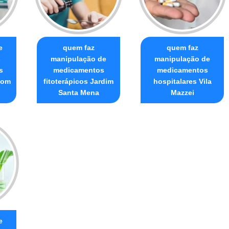
e
quem faz
quem faz
s
manipulação de
manipulação de
s
medicamentos
medicamentos
Bom
fitoterápicos Jardim
hospitalares Vila
Santa Mena
Mazzei
e