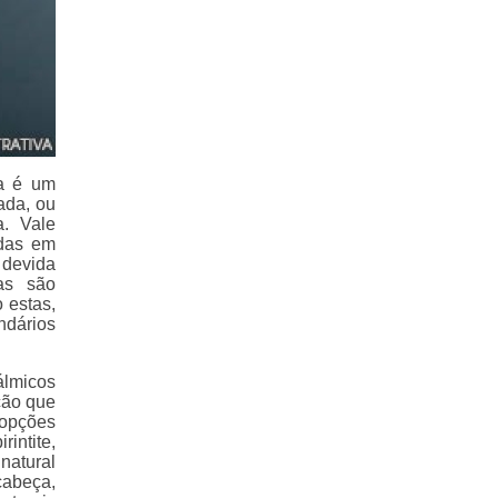
la é um
ada, ou
a. Vale
adas em
 devida
ias são
 estas,
ndários
álmicos
ção que
 opções
intite,
natural
cabeça,