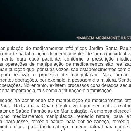
anipulação de medicamentos oftálmicos Jardim Santa Pau
consiste na fabricação de medicamentos de forma individualiz
almente para cada paciente, conforme a prescrição médic
as operações de manipulação de medicamentos são realiz
manipulação que, por suas vezes, são estabelecimentos com a
ra para realizar o processo de manipulação. Nas farmác
ferentes operações, por exemplo, a pesagem e a mistura. Sendo
 operações. No entanto, existem processos considerados secu
rta importância, tais como a trituração e a tamisação.
alidade de achar onde faz manipulação de medicamentos oft
Paula, Na Farmácia Guaru Centro, você pode encontrar a solu
ratar de Saúde Farmácias de Manipulação. A empresa oferece
como medicamentos manipulados, remédio natural para labir
al para tosse, remédio natural para dor de cabeça, remédio 
médio natural para dor de cabeça, remédio natural para dor de 