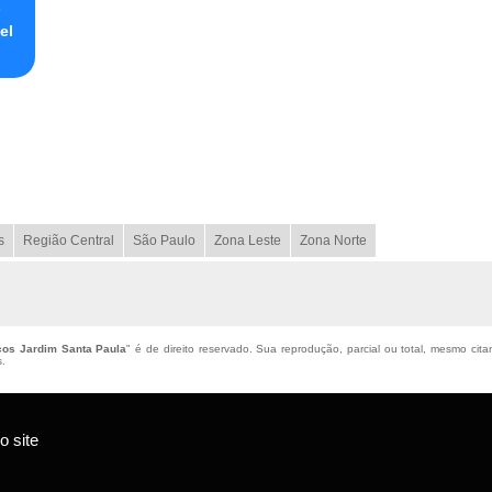
s
el
s
Região Central
São Paulo
Zona Leste
Zona Norte
cos Jardim Santa Paula
" é de direito reservado. Sua reprodução, parcial ou total, mesmo cita
s
.
 site