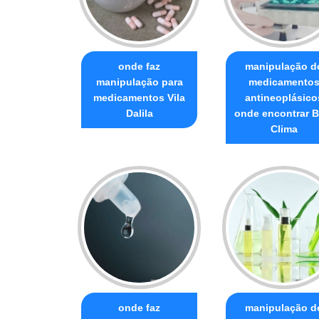
onde faz
manipulação d
manipulação para
medicamento
medicamentos Vila
antineoplásico
Dalila
onde encontrar 
Clima
onde faz
manipulação d