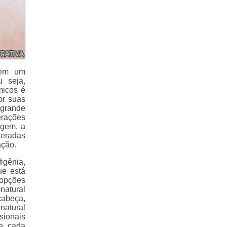
 em um
u seja,
micos é
or suas
grande
erações
agem, a
deradas
ação.
igênia,
ue está
 opções
natural
cabeça,
natural
sionais
de cada