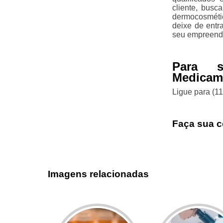
cliente, bus
dermocosmétic
deixe de entr
seu empreend
Para s
Medicame
Ligue para
(1
Faça sua c
Imagens relacionadas