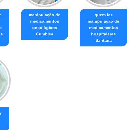
e
manipulação de
quem faz
s
medicamentos
manipulação de
e
oncológicos
medicamentos
ue
Cumbica
hospitalares
Santana
e
s