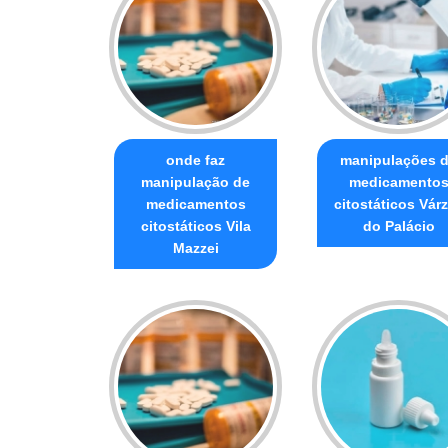
onde faz
manipulações 
manipulação de
medicamento
medicamentos
citostáticos Vár
citostáticos Vila
do Palácio
Mazzei