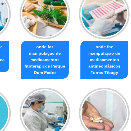
de
onde faz
onde faz
s
manipulação de
manipulação de
zea
medicamentos
medicamentos
fitoterápicos Parque
antineoplásicos
Dom Pedro
Torres Tibagy