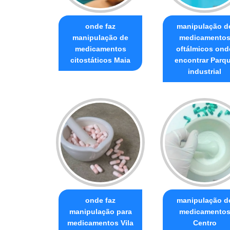
onde faz
manipulação d
manipulação de
medicamento
medicamentos
oftálmicos ond
citostáticos Maia
encontrar Parq
industrial
onde faz
manipulação d
manipulação para
medicamento
medicamentos Vila
Centro