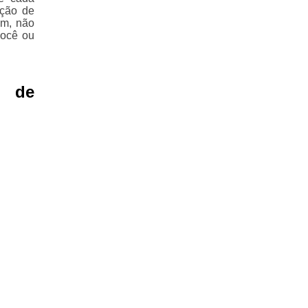
pção de
im, não
você ou
 de