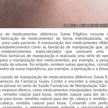
ão de medicamentos oftálmicos Santa Efigênia consiste
fabricação de medicamentos de forma individualizada, o
 para cada paciente. A manipulação dos medicamentos oftál
 estabelecimentos como as farmácias de manipulação que, p
estabelecimentos especializados que possuem uma 
a. Nas farmácias de manipulação é realizada uma série de op
 para a manipulação dos medicamentos, por exemplo, a pes
omada de volume. No entanto, existem outras operações, consi
orém de suma importância, por exemplo, a tamisação e a tritur
ecisando de manipulação de medicamentos oftálmicos Santa Ef
erviços da Farmácia Guaru Centro e encontre a solução q
se pensar no ramo de Saúde Farmácias de Manipulação. São
a empresa oferece, como medicamentos manipulados, remédio 
ite, remédio natural para tosse, remédio natural para dor de 
al para tosse, remédio natural para dor de cabeça e remédio 
cabeça, remédio natural para tosse. Contando com profis
 e experientes, o empreendimento entende a necessidade 