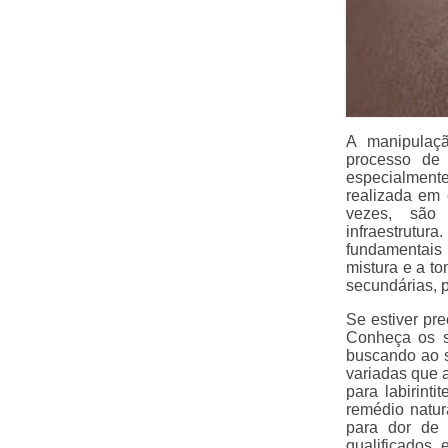
A manipulaç
processo de 
especialmente
realizada em
vezes, são 
infraestrutur
fundamentais
mistura e a t
secundárias, p
Se estiver pr
Conheça os s
buscando ao 
variadas que 
para labirint
remédio natur
para dor de 
qualificados