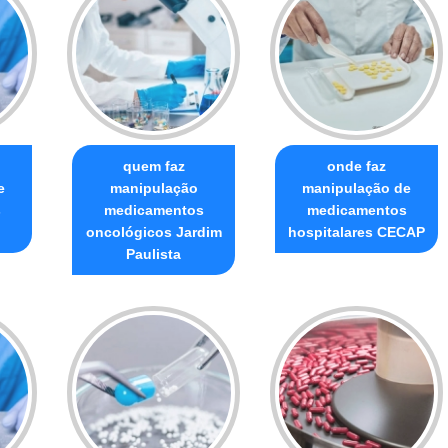
quem faz
onde faz
e
manipulação
manipulação de
s
medicamentos
medicamentos
oncológicos Jardim
hospitalares CECAP
Paulista