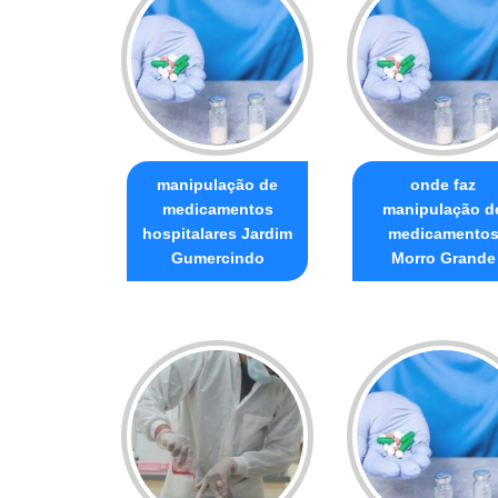
manipulação de
onde faz
medicamentos
manipulação d
hospitalares Jardim
medicamento
Gumercindo
Morro Grande