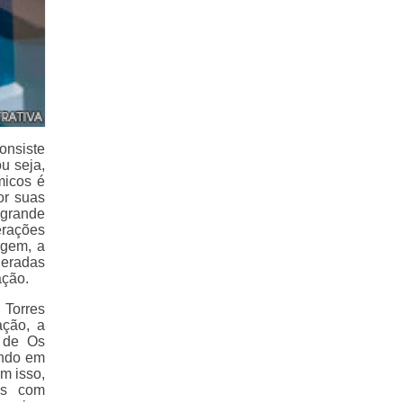
onsiste
u seja,
micos é
or suas
grande
erações
agem, a
deradas
ação.
 Torres
ação, a
o de Os
endo em
m isso,
as com