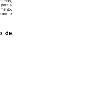
cerias,
 para a
gmento.
rmir e
o de