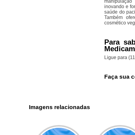
manipulação 
inovando e fo
saúde do paci
Também ofere
cosmético veg
Para sa
Medicame
Ligue para
(1
Faça sua c
Imagens relacionadas