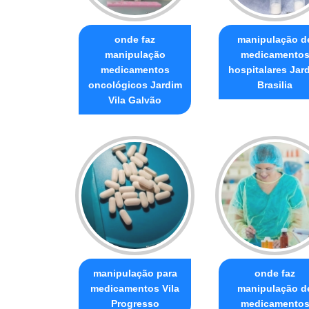
onde faz
manipulação d
manipulação
medicamento
medicamentos
hospitalares Jar
oncológicos Jardim
Brasilia
Vila Galvão
manipulação para
onde faz
medicamentos Vila
manipulação d
Progresso
medicamento