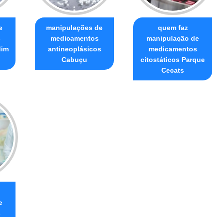
e
manipulações de
quem faz
s
medicamentos
manipulação de
dim
antineoplásicos
medicamentos
Cabuçu
citostáticos Parque
Cecats
e
s