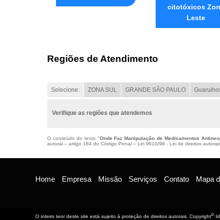
citotóxicos Zo
Leste
Regiões de Atendimento
Selecione:
ZONA SUL
GRANDE SÃO PAULO
Guarulho
Verifique as regiões que atendemos
O conteúdo do texto "
Onde Faz Manipulação de Medicamentos Antineop
autoral – artigo 184 do Código Penal –
Lei 9610/98 - Lei de direitos autorai
Home
Empresa
Missão
Serviços
Contato
Mapa do
©
O inteiro teor deste site está sujeito à proteção de direitos autorais. Copyright
Id