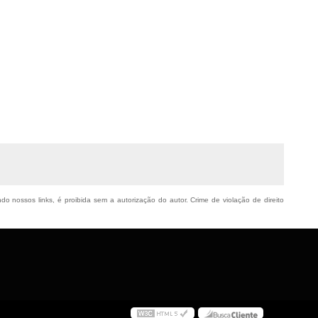
ndo nossos links, é proibida sem a autorização do autor. Crime de violação de direito