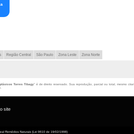
na
s
Região Central
São Paulo
Zona Leste
Zona Norte
lásicos Torres Tibagy
" é de direito reservado. Sua reprodução, parcial ou total, mesmo cita
s
.
 site
eal Remédios Naturais (Lei 9610 de 19/02/1998)