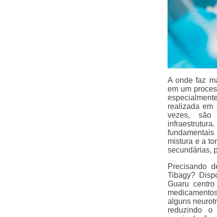
A onde faz ma
em um process
especialmente
realizada em
vezes, são 
infraestrutur
fundamentais
mistura e a t
secundárias, p
Precisando d
Tibagy? Disp
Guaru centro
medicamentos
alguns neurot
reduzindo o