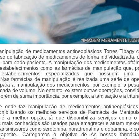
nipulação de medicamentos antineoplásicos Torres Tibagy c
o de fabricação de medicamentos de forma individualizada, o
 para cada paciente. A manipulação dos medicamentos oftál
 estabelecimentos como as farmácias de manipulação que, p
estabelecimentos especializados que possuem uma 
a. Nas farmácias de manipulação é realizada uma série de op
 para a manipulação dos medicamentos, por exemplo, a pes
omada de volume. No entanto, existem outras operações, consi
orém de suma importância, por exemplo, a tamisação e a tritur
e onde faz manipulação de medicamentos antineoplásicos
onibilizando os melhores serviços de Farmácia de Manipul
 é a melhor opção, já que disponibiliza serviços como 
 mais conhecidos são usados para emagrecer e atuam mex
ransmissores como serotonina, noradrenalina e dopamina, e co
 apetite.. Carregamos o objetivo de As nossas farmáci