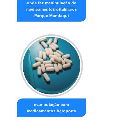
onde faz manipulação de
medicamentos oftálmicos
Parque Mandaqui
manipulação para
medicamentos Aeroporto