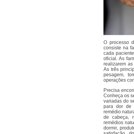
O processo d
consiste na f
cada paciente
oficial. As f
realizarem as
As três princ
pesagem, to
operações con
Precisa encon
Conheça os se
variadas do 
para dor de 
remédio natura
de cabeça, r
remédios natu
dormir, produt
satisfação d