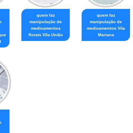
quem faz
quem faz
e
manipulação de
manipulação de
s
medicamentos
medicamentos Vila
que
florais Vila União
Mariana
t
e
s