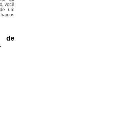
o, você
 de um
alhamos
.
 de
a