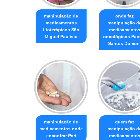
manipulação de
onde faz
medicamentos
manipulação d
fitoterápicos São
medicamento
Miguel Paulista
oncológicos Par
Santos Dumon
manipulação de
quem faz
medicamentos onde
manipulação d
encontrar Pari
medicamento