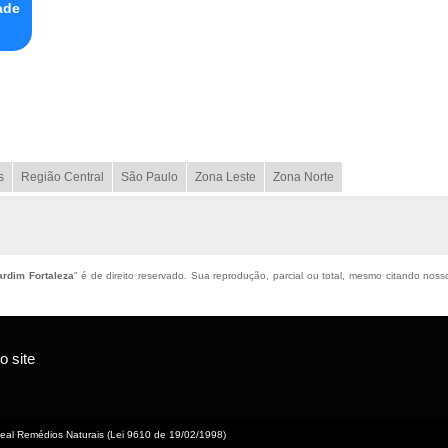
ade
s
Região Central
São Paulo
Zona Leste
Zona Norte
rdim Fortaleza
" é de direito reservado. Sua reprodução, parcial ou total, mesmo citando nosso
 site
eal Remédios Naturais (Lei 9610 de 19/02/1998)