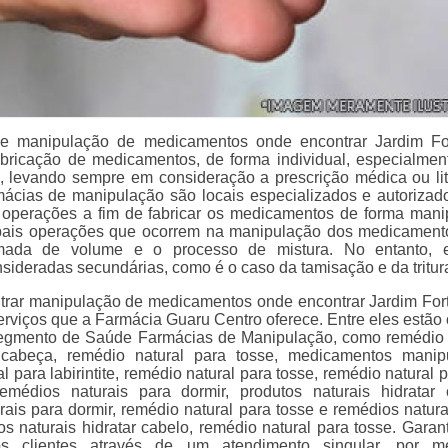
e manipulação de medicamentos onde encontrar Jardim Fo
abricação de medicamentos, de forma individual, especialmen
, levando sempre em consideração a prescrição médica ou lit
armácias de manipulação são locais especializados e autorizad
 operações a fim de fabricar os medicamentos de forma mani
ipais operações que ocorrem na manipulação dos medicament
mada de volume e o processo de mistura. No entanto, e
sideradas secundárias, como é o caso da tamisação e da tritur
trar manipulação de medicamentos onde encontrar Jardim For
rviços que a Farmácia Guaru Centro oferece. Entre eles estão
segmento de Saúde Farmácias de Manipulação, como remédio 
cabeça, remédio natural para tosse, medicamentos manip
l para labirintite, remédio natural para tosse, remédio natural 
emédios naturais para dormir, produtos naturais hidratar 
rais para dormir, remédio natural para tosse e remédios natura
os naturais hidratar cabelo, remédio natural para tosse. Garan
os clientes através de um atendimento singular, por m