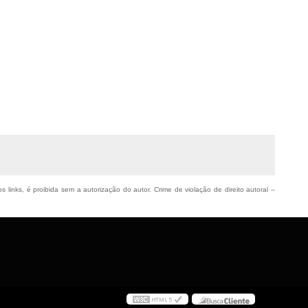
s links, é proibida sem a autorização do autor. Crime de violação de direito autoral –