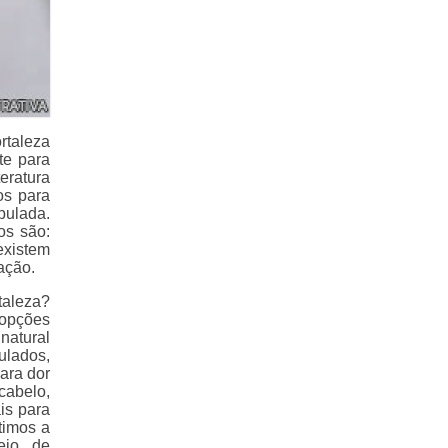
rtaleza
te para
eratura
os para
pulada.
os são:
xistem
ação.
taleza?
 opções
natural
ulados,
para dor
cabelo,
is para
timos a
eio de