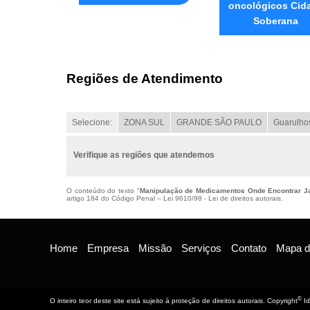
oncológicos Cid
Soberana
Regiões de Atendimento
Selecione:
ZONA SUL
GRANDE SÃO PAULO
Guarulho
Verifique as regiões que atendemos
O conteúdo do texto "
Manipulação de Medicamentos Onde Encontrar Ja
artigo 184 do Código Penal –
Lei 9610/98 - Lei de direitos autorais
.
Home
Empresa
Missão
Serviços
Contato
Mapa do
©
O inteiro teor deste site está sujeito à proteção de direitos autorais. Copyright
Id