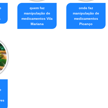
e
quem faz
onde faz
s
manipulação de
manipulação de
a
medicamentos Vila
medicamentos
Mariana
Picanço
e
s
res