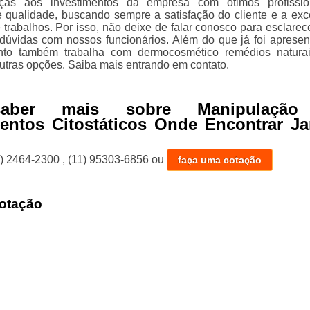
ças aos investimentos da empresa com ótimos profissio
e qualidade, buscando sempre a satisfação do cliente e a exc
 trabalhos. Por isso, não deixe de falar conosco para esclarec
úvidas com nossos funcionários. Além do que já foi apresen
to também trabalha com dermocosmético remédios naturai
outras opções. Saiba mais entrando em contato.
aber mais sobre Manipulação
entos Citostáticos Onde Encontrar Ja
1) 2464-2300
,
(11) 95303-6856
ou
faça uma cotação
otação