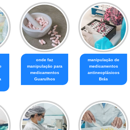
onde faz
manipulação de
e
manipulação para
medicamentos
s
medicamentos
antineoplásicos
a
Guarulhos
Brás