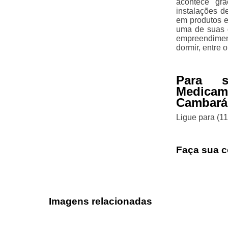
acontece gra
instalações d
em produtos e
uma de suas d
empreendimen
dormir, entre 
Para s
Medicam
Cambará
Ligue para
(1
Faça sua c
Imagens relacionadas