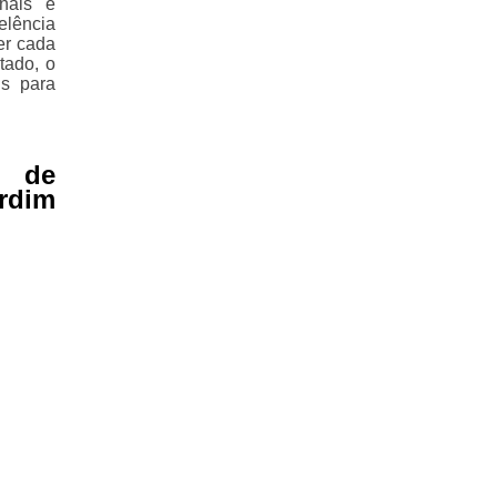
nais e
elência
er cada
tado, o
s para
 de
rdim