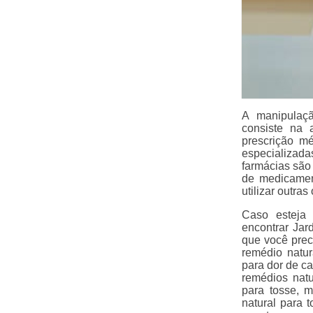
A manipulaçã
consiste na 
prescrição m
especializad
farmácias são
de medicamen
utilizar outra
Caso esteja 
encontrar Jar
que você pre
remédio natur
para dor de ca
remédios natu
para tosse, m
natural para t