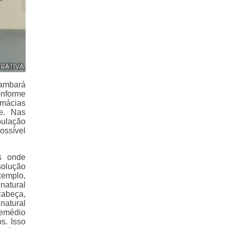
ambará
onforme
rmácias
de. Nas
pulação
ossível
s onde
solução
xemplo,
natural
cabeça,
natural
remédio
s. Isso