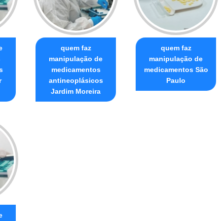
e
quem faz
quem faz
s
manipulação de
manipulação de
s
medicamentos
medicamentos São
r
antineoplásicos
Paulo
Jardim Moreira
e