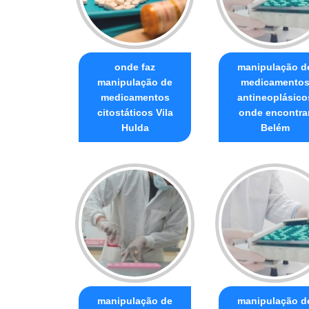
onde faz
manipulação d
manipulação de
medicamento
medicamentos
antineoplásico
citostáticos Vila
onde encontra
Hulda
Belém
manipulação de
manipulação d