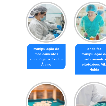
manipulação de
onde faz
medicamentos
manipulação d
oncológicos Jardim
medicamento
Álamo
citotóxicos Vil
Hulda