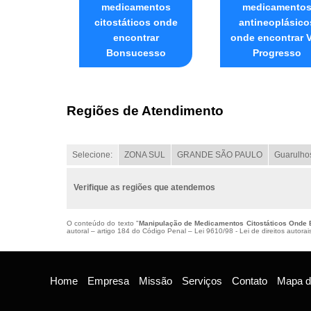
medicamentos
medicamento
citostáticos onde
antineoplásico
encontrar
onde encontrar V
Bonsucesso
Progresso
Regiões de Atendimento
Selecione:
ZONA SUL
GRANDE SÃO PAULO
Guarulho
Verifique as regiões que atendemos
O conteúdo do texto "
Manipulação de Medicamentos Citostáticos Onde
autoral – artigo 184 do Código Penal –
Lei 9610/98 - Lei de direitos autorai
Home
Empresa
Missão
Serviços
Contato
Mapa do