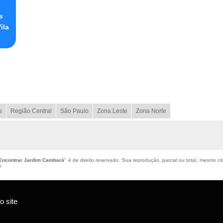
s
s
ila
s
Região Central
São Paulo
Zona Leste
Zona Norte
 Encontrar Jardim Cambará
" é de direito reservado. Sua reprodução, parcial ou total, mesmo ci
s
.
 site