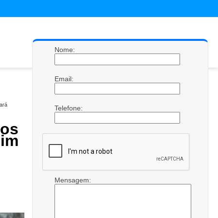
Nome:
Email:
ará
Telefone:
os
dim
Mensagem: