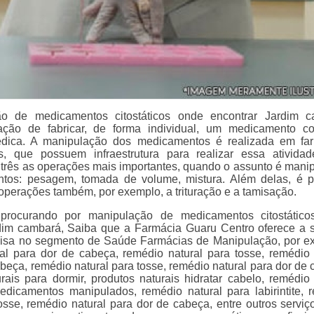
o de medicamentos citostáticos onde encontrar Jardim c
ação de fabricar, de forma individual, um medicamento c
édica. A manipulação dos medicamentos é realizada em fa
as, que possuem infraestrutura para realizar essa ativida
 três as operações mais importantes, quando o assunto é mani
tos: pesagem, tomada de volume, mistura. Além delas, é p
s operações também, por exemplo, a trituração e a tamisação.
procurando por manipulação de medicamentos citostático
dim cambará, Saiba que a Farmácia Guaru Centro oferece a 
cisa no segmento de Saúde Farmácias de Manipulação, por e
al para dor de cabeça, remédio natural para tosse, remédio 
beça, remédio natural para tosse, remédio natural para dor de 
rais para dormir, produtos naturais hidratar cabelo, remédio 
edicamentos manipulados, remédio natural para labirintite, 
osse, remédio natural para dor de cabeça, entre outros serviço