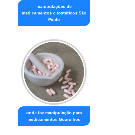
manipulações de
medicamentos citostáticos São
Paulo
onde faz manipulação para
medicamentos Guarulhos