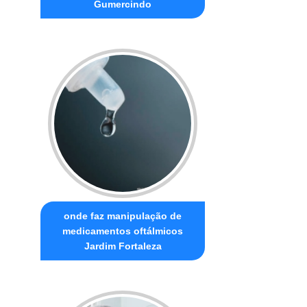
Gumercindo
onde faz manipulação de
medicamentos oftálmicos
Jardim Fortaleza