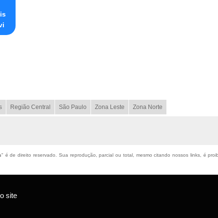
is
vi
s
Região Central
São Paulo
Zona Leste
Zona Norte
s
" é de direito reservado. Sua reprodução, parcial ou total, mesmo citando nossos links, é proi
 site