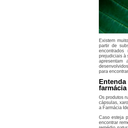
Existem muito
partir de sub
encontrados
prejudiciais à
apresentam a
desenvolvidos
para encontrar
Entenda
farmácia
Os produtos n
cápsulas, xar
a Farmácia Id
Caso esteja p
encontrar rem
remédio natur