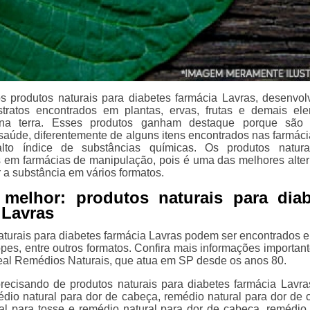
s produtos naturais para diabetes farmácia Lavras, desenvol
stratos encontrados em plantas, ervas, frutas e demais el
 na terra. Esses produtos ganham destaque porque são
 saúde, diferentemente de alguns itens encontrados nas farmáci
lto índice de substâncias químicas. Os produtos natura
 em farmácias de manipulação, pois é uma das melhores alter
 a substância em vários formatos.
 melhor: produtos naturais para diab
 Lavras
aturais para diabetes farmácia Lavras podem ser encontrados e
opes, entre outros formatos. Confira mais informações importan
eal Remédios Naturais, que atua em SP desde os anos 80.
recisando de produtos naturais para diabetes farmácia Lavra
édio natural para dor de cabeça, remédio natural para dor de 
al para tosse e remédio natural para dor de cabeça, remédio 