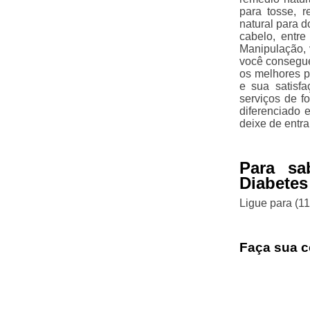
para tosse, r
natural para d
cabelo, entr
Manipulação,
você consegue
os melhores p
e sua satisf
serviços de f
diferenciado 
deixe de entra
Para sa
Diabetes
Ligue para
(1
Faça sua c