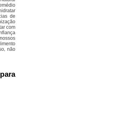
remédio
hidratar
cias de
nização
tar com
nfiança
 nossos
dimento
so, não
para