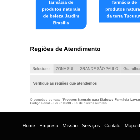
farmácia de
farmácia de
produtos naturais
produtos natura
de beleza Jardim
da terra Tucuru
Brasilia
Regiões de Atendimento
Selecione:
ZONA SUL
GRANDE SÃO PAULO
Guarulho
Verifique as regiões que atendemos
O conteúdo do texto "
Produtos Naturais para Diabetes Farmácia Lavra
Código Penal –
Lei 9610/98 - Lei de direitos autorais
.
Home
Empresa
Missão
Serviços
Contato
Mapa do