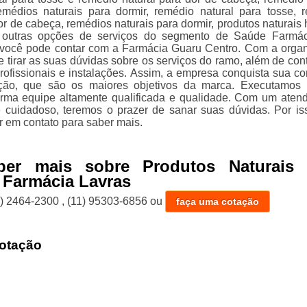
emédios naturais para dormir, remédio natural para tosse, 
or de cabeça, remédios naturais para dormir, produtos naturais 
e outras opções de serviços do segmento de Saúde Farmá
 você pode contar com a Farmácia Guaru Centro. Com a orga
 tirar as suas dúvidas sobre os serviços do ramo, além de con
rofissionais e instalações. Assim, a empresa conquista sua co
ação, que são os maiores objetivos da marca. Executamos
orma equipe altamente qualificada e qualidade. Com um aten
e cuidadoso, teremos o prazer de sanar suas dúvidas. Por is
r em contato para saber mais.
ber mais sobre Produtos Naturais 
 Farmácia Lavras
1) 2464-2300
,
(11) 95303-6856
ou
faça uma cotação
otação