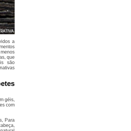
vidos a
ementos
 menos
as, que
is são
nativas
etes
m géis,
tes com
s, Para
cabeça,
natural