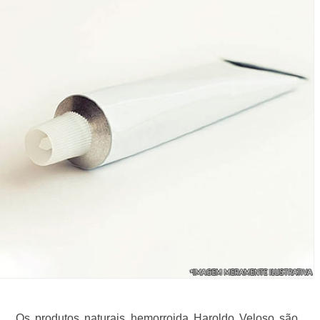
Os produtos naturais hemorroida Haroldo Veloso são