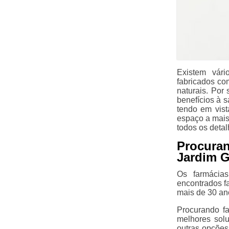
Existem vári
fabricados com
naturais. Por
benefícios à 
tendo em vist
espaço a mais
todos os detal
Procuran
Jardim 
Os farmácia
encontrados f
mais de 30 an
Procurando fa
melhores sol
outras opções