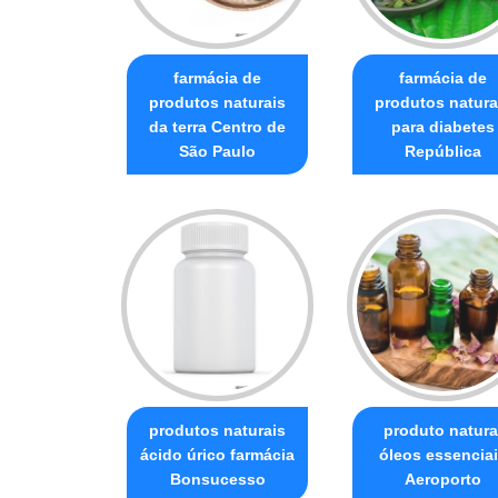
farmácia de
farmácia de
produtos naturais
produtos natura
da terra Centro de
para diabetes
São Paulo
República
produtos naturais
produto natura
ácido úrico farmácia
óleos essencia
Bonsucesso
Aeroporto