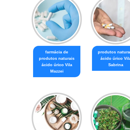
farmácia de
produtos natura
produtos naturais
ácido úrico Vil
ácido úrico Vila
Sabrina
Mazzei