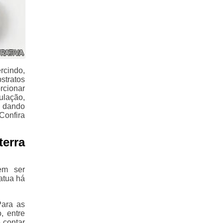
rcindo,
stratos
rcionar
ulação,
, dando
Confira
terra
em ser
atua há
Para as
, entre
 contar