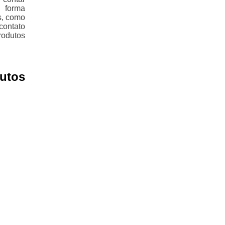
 forma
s, como
contato
rodutos
utos