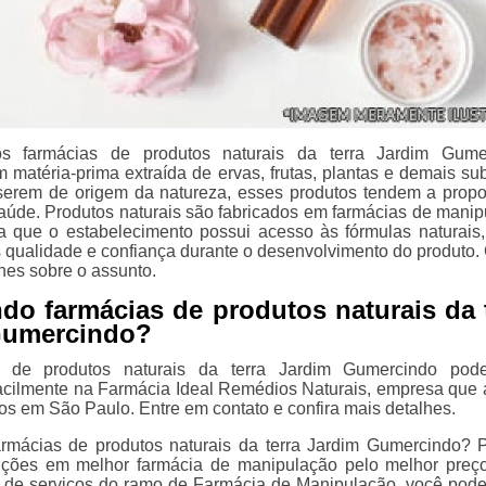
os farmácias de produtos naturais da terra Jardim Gume
 matéria-prima extraída de ervas, frutas, plantas e demais sub
 serem de origem da natureza, esses produtos tendem a propo
saúde. Produtos naturais são fabricados em farmácias de manip
a que o estabelecimento possui acesso às fórmulas naturais
 qualidade e confiança durante o desenvolvimento do produto. 
hes sobre o assunto.
do farmácias de produtos naturais da 
Gumercindo?
s de produtos naturais da terra Jardim Gumercindo pod
acilmente na Farmácia Ideal Remédios Naturais, empresa que 
os em São Paulo. Entre em contato e confira mais detalhes.
rmácias de produtos naturais da terra Jardim Gumercindo? 
uções em melhor farmácia de manipulação pelo melhor preço
 de serviços do ramo de Farmácia de Manipulação, você pode