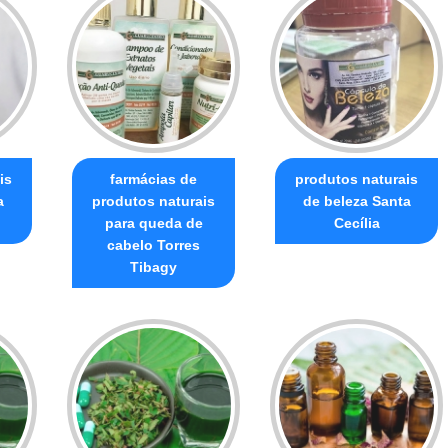
is
farmácias de
produtos naturais
a
produtos naturais
de beleza Santa
para queda de
Cecília
cabelo Torres
Tibagy