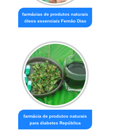
farmácias de produtos naturais
óleos essenciais Fernão Dias
farmácia de produtos naturais
para diabetes República