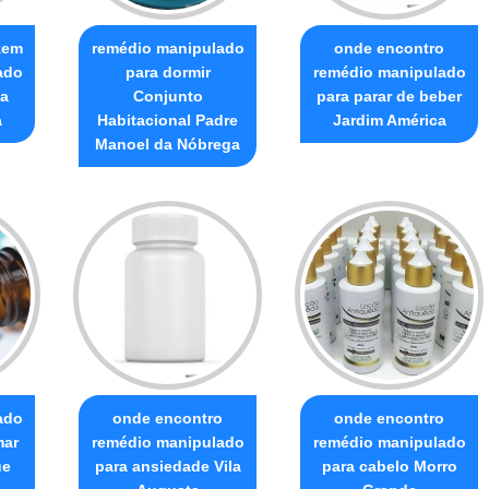
zem
remédio manipulado
onde encontro
ado
para dormir
remédio manipulado
a
Conjunto
para parar de beber
a
Habitacional Padre
Jardim América
Manoel da Nóbrega
ado
onde encontro
onde encontro
mar
remédio manipulado
remédio manipulado
ue
para ansiedade Vila
para cabelo Morro