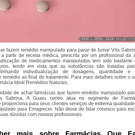
ue fazem remédio manipulado para parar de fumar Vila Sabri
a partir de receita médica, prescrita por um profissional da 
A utilização de medicamentos manipulados tem sido bastant
anos, tendo em vista que as substâncias são tratadas pa
alinhando individualização de dosagens, quantidade e
e remédio ao final do tratamento. Para mais detalhes sobre o a
mácia Ideal Remédios Naturais.
lidade de achar farmácias que fazem remédio manipulado par
la Sabrina, A Guaru centro atua no segmento de Farmá
 proporciona para seus clientes serviços de extrema qualidade
ulado para Emagrecer. Não deixe de falar conosco para esc
uas dúvidas com nossos profissionais.
aber mais sobre Farmácias Que F