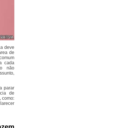
na deve
área de
e comum
ra cada
 o não
ssunto,
a parar
cia de
, como:
larecer
azem