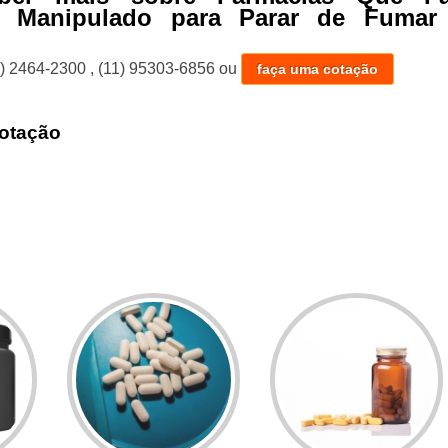
 Manipulado para Parar de Fumar 
1) 2464-2300
,
(11) 95303-6856
ou
faça uma cotação
otação