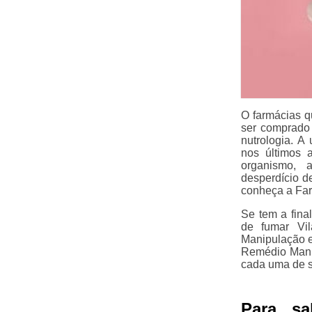
O farmácias q
ser comprado 
nutrologia. 
nos últimos 
organismo, 
desperdício d
conheça a Far
Se tem a fina
de fumar Vi
Manipulação e
Remédio Manip
cada uma de s
Para s