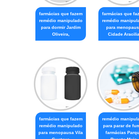
farmácias que fazem
farmácias que fa
remédio manipulado
remédio manipul
para dormir Jardim
para menopaus
Oliveira,
Cidade Aracili
farmácias que fazem
remédio manipul
remédio manipulado
para parar de fu
para menopausa Vila
farmácias Parq