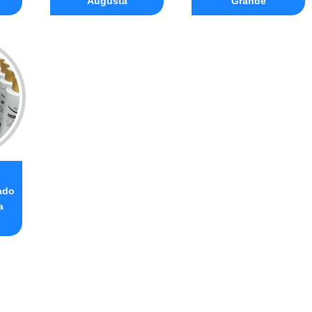
Augusta
Grande
o
ado
a