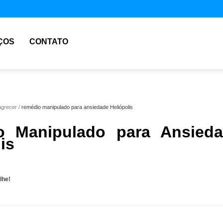
ÇOS
CONTATO
agrecer
remédio manipulado para ansiedade Heliópolis
o Manipulado para Ansied
is
lhe!