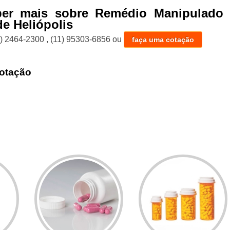
ber mais sobre Remédio Manipulado 
e Heliópolis
1) 2464-2300
,
(11) 95303-6856
ou
faça uma cotação
otação