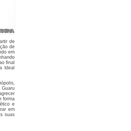
rtir de
ação de
endo em
nhando
o final
a Ideal
polis,
a Guaru
agrecer
e forma
ético e
trar em
as suas