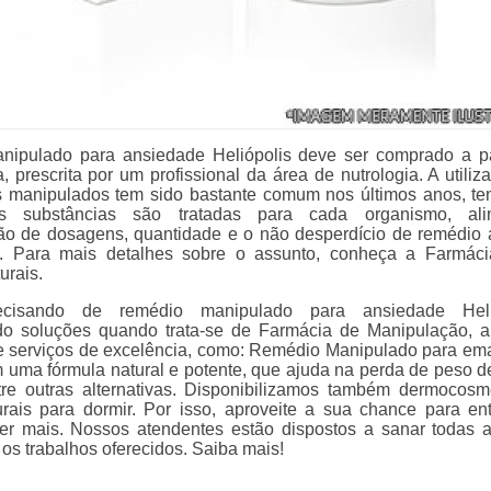
nipulado para ansiedade Heliópolis deve ser comprado a pa
, prescrita por um profissional da área de nutrologia. A utiliz
 manipulados tem sido bastante comum nos últimos anos, t
s substâncias são tratadas para cada organismo, ali
ção de dosagens, quantidade e o não desperdício de remédio a
o. Para mais detalhes sobre o assunto, conheça a Farmáci
rais.
cisando de remédio manipulado para ansiedade Helió
do soluções quando trata-se de Farmácia de Manipulação, 
ce serviços de excelência, como: Remédio Manipulado para em
 uma fórmula natural e potente, que ajuda na perda de peso d
tre outras alternativas. Disponibilizamos também dermocosm
rais para dormir. Por isso, aproveite a sua chance para en
er mais. Nossos atendentes estão dispostos a sanar todas 
os trabalhos oferecidos. Saiba mais!