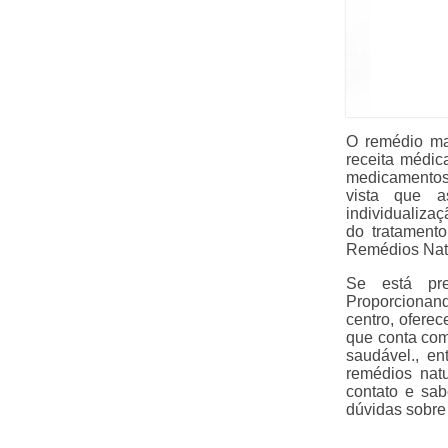
O remédio ma
receita médica
medicamentos
vista que a
individualiza
do tratament
Remédios Natu
Se está pre
Proporcionan
centro, ofere
que conta com
saudável., en
remédios natu
contato e sab
dúvidas sobre 