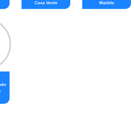
Casa Verde
Matilde
o
ado
e