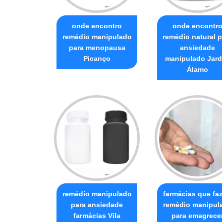
onde encontro
onde encontr
remédio manipulado
remédio natural p
para menopausa
ansiedade
Picanço
manipulado Jar
Álamo
remédio manipulado
farmácias que fa
para ansiedade
remédio manipul
farmácias Vila
para emagrece