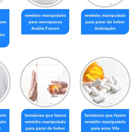
o
remédio manipulado
remédio manipulado
ara
para menopausa
para parar de beber
Anália Franco
Aclimação
dim
zem
farmácias que fazem
farmácias que fazem
ado
remédio manipulado
remédio manipulado
r
para parar de beber
para acne Vila