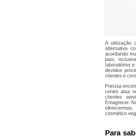
A utilização
alternativa 
acordando mui
pais, inclus
laboratórios 
devidos proc
clientes e co
Precisa encont
centro atua 
clientes se
Emagrecer. No
oferecermos,
cosmético vega
Para sab