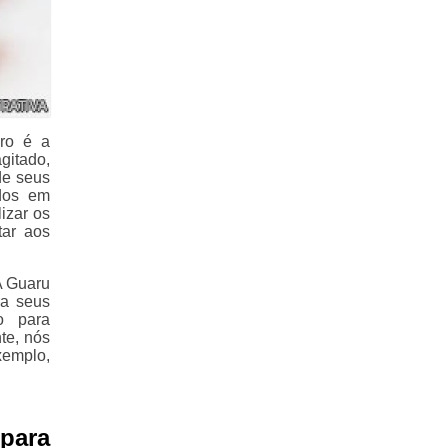
iro é a
gitado,
de seus
idos em
izar os
ar aos
A Guaru
ra seus
o para
te, nós
xemplo,
 para