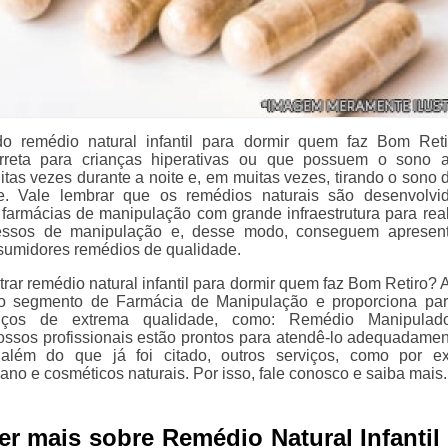
 do remédio natural infantil para dormir quem faz Bom Ret
correta para crianças hiperativas ou que possuem o sono a
tas vezes durante a noite e, em muitas vezes, tirando o sono 
ive. Vale lembrar que os remédios naturais são desenvolv
e farmácias de manipulação com grande infraestrutura para real
essos de manipulação e, desse modo, conseguem apresent
nsumidores remédios de qualidade.
rar remédio natural infantil para dormir quem faz Bom Retiro? 
no segmento de Farmácia de Manipulação e proporciona pa
rviços de extrema qualidade, como: Remédio Manipulad
ssos profissionais estão prontos para atendê-lo adequadamen
 além do que já foi citado, outros serviços, como por e
no e cosméticos naturais. Por isso, fale conosco e saiba mais.
er mais sobre Remédio Natural Infantil