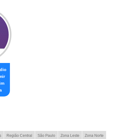
dio
mir
im
a
s
Região Central
São Paulo
Zona Leste
Zona Norte