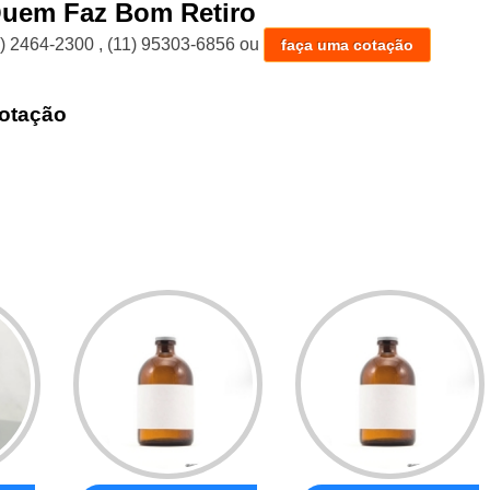
Quem Faz Bom Retiro
1) 2464-2300
,
(11) 95303-6856
ou
faça uma cotação
otação