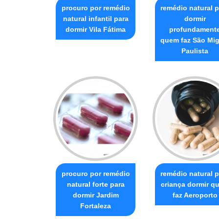
procuro por remédio
remédio natural p
natural infantil para
dormir
dormir Vila Fátima
profundament
quem faz São Mig
Paulista
procuro por remédio
remédio natural p
natural forte para
criança dormir q
dormir Jardim
faz Aeroporto
Fortaleza