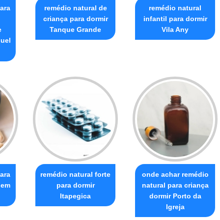
ara
remédio natural de
remédio natural
criança para dormir
infantil para dormir
e
Tanque Grande
Vila Any
uel
ara
remédio natural forte
onde achar remédio
uem
para dormir
natural para criança
Itapegica
dormir Porto da
Igreja