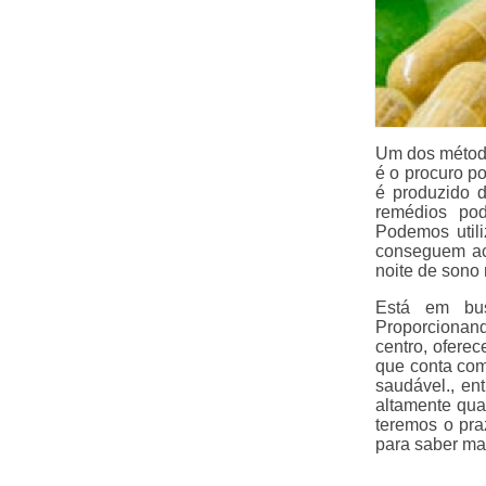
Um dos método
é o procuro po
é produzido d
remédios pod
Podemos util
conseguem ac
noite de sono 
Está em bus
Proporcionan
centro, ofere
que conta com
saudável., en
altamente qua
teremos o pra
para saber ma