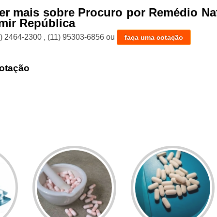
er mais sobre Procuro por Remédio Na
mir República
1) 2464-2300
,
(11) 95303-6856
ou
faça uma cotação
otação