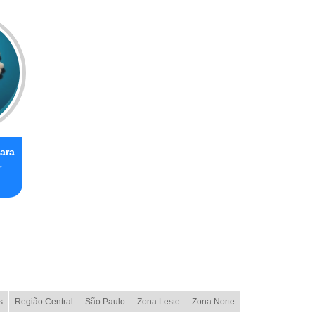
ara
r
s
Região Central
São Paulo
Zona Leste
Zona Norte