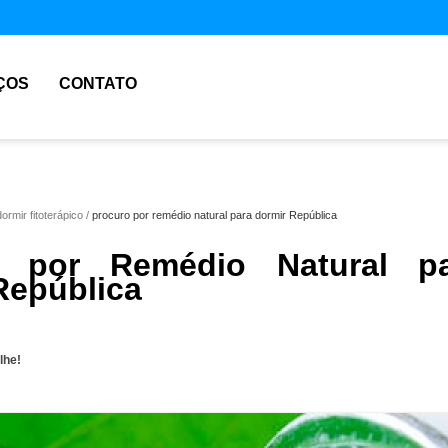
ÇOS
CONTATO
ormir fitoterápico
procuro por remédio natural para dormir República
o por Remédio Natural pa
República
lhe!