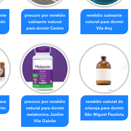
orte
procuro por remédio
remédio calmante
ldo
calmante natural
natural para dormir
para dormir Centro
Vila Any
ara
procuro por remédio
remédio natural de
rim
natural para dormir
criança para dormir
melatonina Jardim
São Miguel Paulista
Vila Galvão