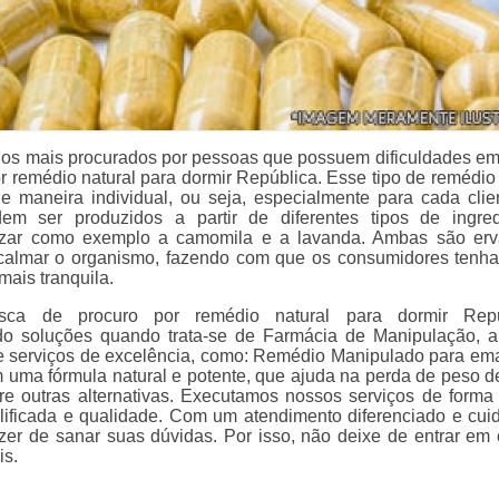
s mais procurados por pessoas que possuem dificuldades em
r remédio natural para dormir República. Esse tipo de remédio 
e maneira individual, ou seja, especialmente para cada clie
em ser produzidos a partir de diferentes tipos de ingred
izar como exemplo a camomila e a lavanda. Ambas são er
almar o organismo, fazendo com que os consumidores ten
mais tranquila.
ca de procuro por remédio natural para dormir Repú
do soluções quando trata-se de Farmácia de Manipulação, 
ce serviços de excelência, como: Remédio Manipulado para em
 uma fórmula natural e potente, que ajuda na perda de peso d
tre outras alternativas. Executamos nossos serviços de forma
lificada e qualidade. Com um atendimento diferenciado e cui
zer de sanar suas dúvidas. Por isso, não deixe de entrar em 
is.