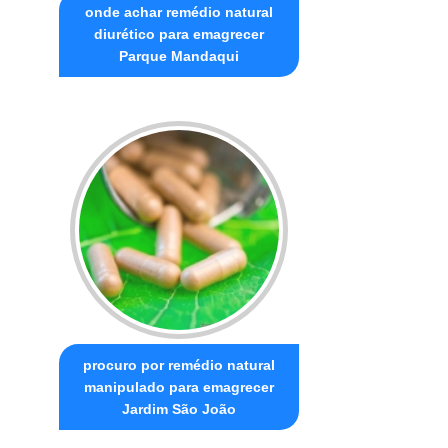
onde achar remédio natural
diurético para emagrecer
Parque Mandaqui
procuro por remédio natural
manipulado para emagrecer
Jardim São João