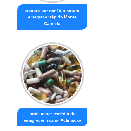
procuro por remédio natural
emagrecer rápido Monte
Carmelo
onde achar remédio de
emagrecer natural Aclimação