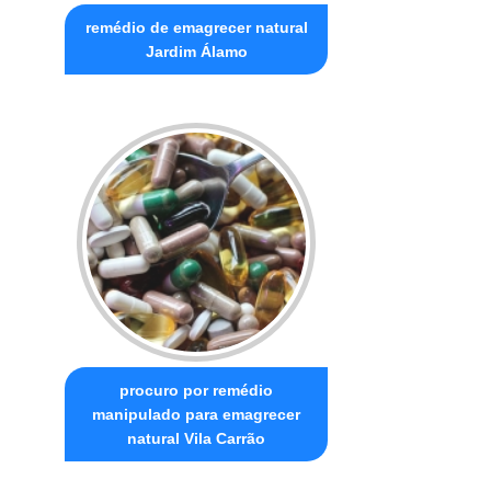
remédio de emagrecer natural
Jardim Álamo
procuro por remédio
manipulado para emagrecer
natural Vila Carrão