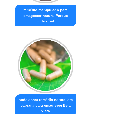
remédio manipulado para
emagrecer natural Parque
industrial
onde achar remédio natural em
capsula para emagrecer Bela
Vista