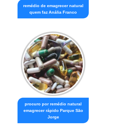
remédio de emagrecer natural
quem faz Anália Franco
procuro por remédio natural
emagrecer rápido Parque São
Jorge