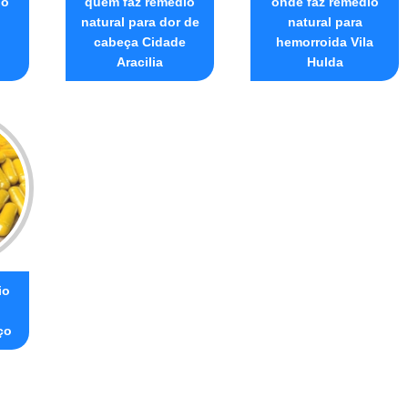
io
quem faz remédio
onde faz remédio
natural para dor de
natural para
cabeça Cidade
hemorroida Vila
Aracilia
Hulda
io
ço