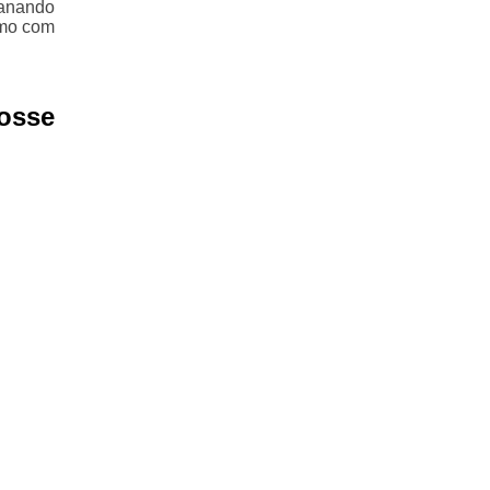
sanando
amo com
osse