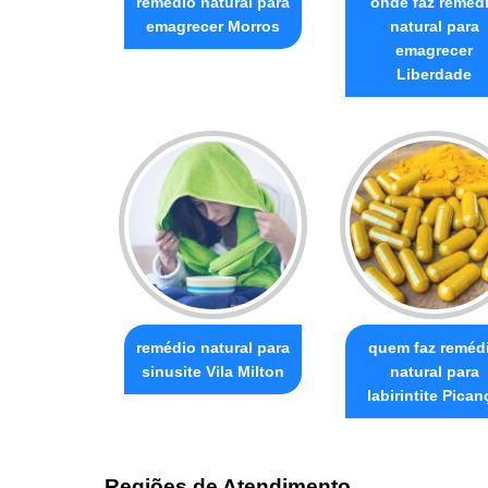
remédio natural para
onde faz reméd
emagrecer Morros
natural para
emagrecer
Liberdade
remédio natural para
quem faz reméd
sinusite Vila Milton
natural para
labirintite Pican
Regiões de Atendimento