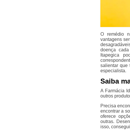
O remédio na
vantagens ser 
desagradáveis
doença cada 
Itapegica p
corresponden
salientar que
especialista.
Saiba ma
A Farmácia Id
outros produto
Precisa encon
encontrar a s
oferece opçõ
outras. Desen
isso, consegu