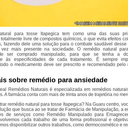
tural para tosse Itapegica tem como uma das suas prin
totalmente livre de compostos químicos, o que evita efeitos col
, fazendo dele uma solução para o combate saudável desse 
vez mais presente na sociedade. O remédio natural para
ode ser comprado manipulado, para que se tenha a d
te às especificidades de cada tratamento. É sempre imp
 todo o medicamento deve ser prescrito e recomendado pelo
is sobre remédio para ansiedade
eal Remédios Naturais é especializada em remédios naturais
s. A farmácia conta com mais de trinta anos de trajetória no me
trar remédio natural para tosse Itapegica? Na Guaru centro, vo
olução que busca ao se tratar de Farmácia de Manipulação, a 
es de serviços como Remédio Manipulado para Emagrecer,
volvemos cada trabalho de uma forma profissional e objeti
imos disponibilizar outros trabalhos, como dermocosmético e r