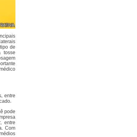
cipais
aterais
tipo de
 tosse
osagem
ortante
 médico
, entre
rcado.
cê pode
empresa
 entre
va. Com
emédios