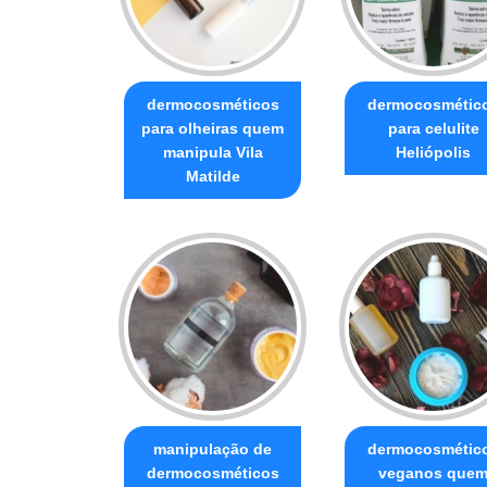
dermocosméticos
dermocosmétic
para olheiras quem
para celulite
manipula Vila
Heliópolis
Matilde
manipulação de
dermocosmétic
dermocosméticos
veganos que