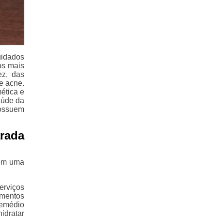
uidados
os mais
ez, das
e acne.
ética e
aúde da
ossuem
rada
com uma
rviços
mentos
remédio
hidratar