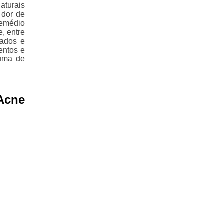
aturais
 dor de
remédio
e, entre
cados e
entos e
 uma de
Acne