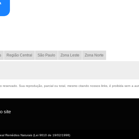
a
s
Região Central
São Paulo
Zona Leste
Zona Norte
ito reservado. Sua reprodução, parcial ou total, mesmo citando nossos links, é proibida sem a au
 site
eal Remédios Naturais (Lei 9610 de 19/02/1998)