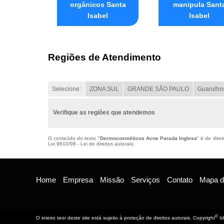
orgânicos Santa
manipula Sant
Isabel
Isabel
Regiões de Atendimento
Selecione:
ZONA SUL
GRANDE SÃO PAULO
Guarulho
Verifique as regiões que atendemos
O conteúdo do texto "
Dermocosméticos Acne Parada Inglesa
" é de dire
Lei 9610/98 - Lei de direitos autorais
.
Home
Empresa
Missão
Serviços
Contato
Mapa do
©
O inteiro teor deste site está sujeito à proteção de direitos autorais. Copyright
Id