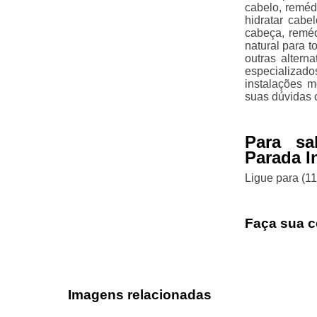
cabelo, remédi
hidratar cabe
cabeça, reméd
natural para t
outras altern
especializado
instalações 
suas dúvidas 
Para sa
Parada I
Ligue para
(1
Faça sua c
Imagens relacionadas