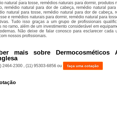
o natural para tosse, remédios naturais para dormir, produtos n
lo, remédio natural para dor de cabeça, remédio natural para
io natural para tosse, remédio natural para dor de cabeça, 
osse e remédios naturais para dormir, remédio natural para toss
ativas. Tudo isso graças a um grupo de profissionais qualifi
s no ramo, além de um investimento considerável em equipam
modernas. Não deixe de falar conosco para esclarecer cada
com nossos profissionais.
ber mais sobre Dermocosméticos 
nglesa
1) 2464-2300
,
(11) 95303-6856
ou
faça uma cotação
otação