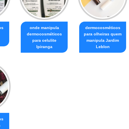
os
onde manipula
dermocosméticos
dermocosméticos
para olheiras quem
para celulite
manipula Jardim
Ipiranga
Leblon
os
m