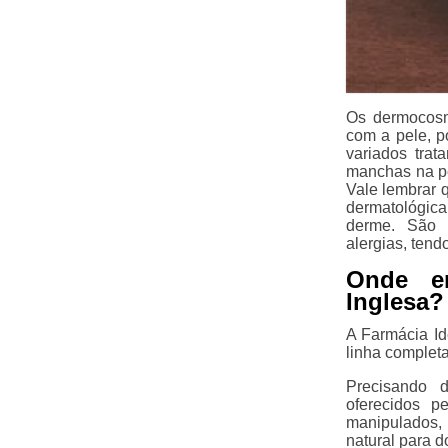
Os dermocosm
com a pele, p
variados trat
manchas na pe
Vale lembrar 
dermatológica
derme. São p
alergias, tend
Onde en
Inglesa?
A Farmácia I
linha complet
Precisando 
oferecidos p
manipulados, 
natural para d