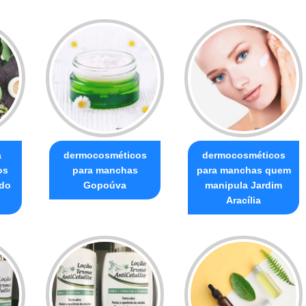
a
dermocosméticos
dermocosméticos
os
para manchas
para manchas quem
 do
Gopoúva
manipula Jardim
Aracília