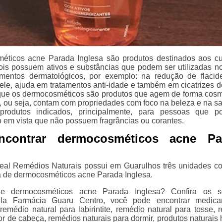
éticos acne Parada Inglesa são produtos destinados aos c
ois possuem ativos e substâncias que podem ser utilizadas n
amentos dermatológicos, por exemplo: na redução de flacid
le, ajuda em tratamentos anti-idade e também em cicatrizes d
que os dermocosméticos são produtos que agem de forma cosm
, ou seja, contam com propriedades com foco na beleza e na s
rodutos indicados, principalmente, para pessoas que p
o em vista que não possuem fragrâncias ou corantes.
contrar dermocosméticos acne Pa
deal Remédios Naturais possui em Guarulhos três unidades 
a de dermocosméticos acne Parada Inglesa.
de dermocosméticos acne Parada Inglesa? Confira os se
ela Farmácia Guaru Centro, você pode encontrar medica
remédio natural para labirintite, remédio natural para tosse, 
or de cabeça, remédios naturais para dormir, produtos naturais 