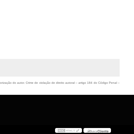
torização do autor. Crime de violação de direito autoral – artigo 184 do Código Penal –