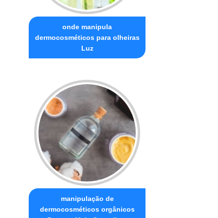
onde manipula
dermocosméticos para olheiras
Luz
manipulação de
dermocosméticos orgânicos