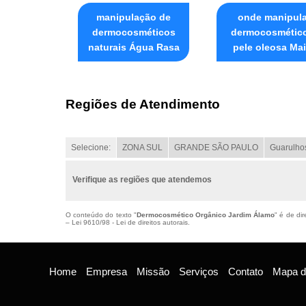
manipulação de
onde manipul
dermocosméticos
dermocosmétic
naturais Água Rasa
pele oleosa Ma
Regiões de Atendimento
Selecione:
ZONA SUL
GRANDE SÃO PAULO
Guarulho
Verifique as regiões que atendemos
O conteúdo do texto "
Dermocosmético Orgânico Jardim Álamo
" é de di
–
Lei 9610/98 - Lei de direitos autorais
.
Home
Empresa
Missão
Serviços
Contato
Mapa do