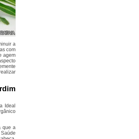
inuir a
-as com
ue agem
aspecto
temente
ealizar
rdim
a Ideal
rgânico
a que a
e Saúde
cabeça,