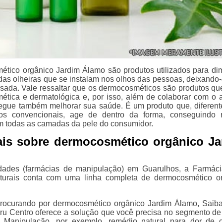
tico orgânico Jardim Álamo são produtos utilizados para dim
das olheiras que se instalam nos olhos das pessoas, deixando
sada. Vale ressaltar que os dermocosméticos são produtos q
ética e dermatológica e, por isso, além de colaborar com o 
segue também melhorar sua saúde. É um produto que, diferen
os convencionais, age de dentro da forma, conseguindo r
m todas as camadas da pele do consumidor.
ais sobre dermocosmético orgânico Ja
dades (farmácias de manipulação) em Guarulhos, a Farmáci
urais conta com uma linha completa de dermocosmético o
procurando por dermocosmético orgânico Jardim Álamo, Saib
u Centro oferece a solução que você precisa no segmento d
 Manipulação, por exemplo, remédio natural para dor de 