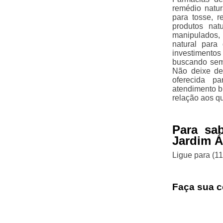
remédio natur
para tosse, r
produtos nat
manipulados, 
natural para
investimentos
buscando semp
Não deixe de
oferecida p
atendimento b
relação aos q
Para sa
Jardim 
Ligue para
(1
Faça sua c