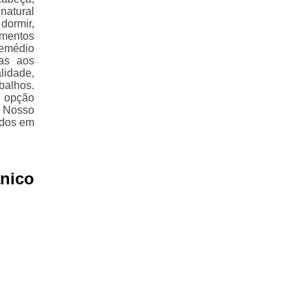
natural
dormir,
amentos
remédio
ças aos
lidade,
balhos.
a opção
 Nosso
ados em
nico