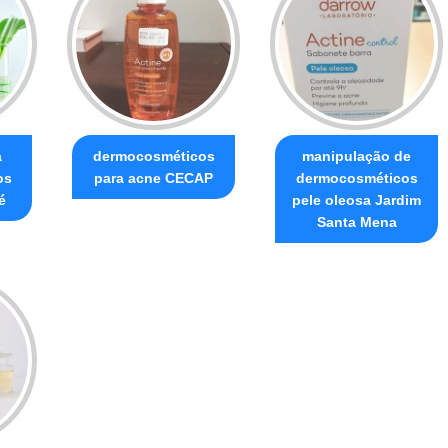
a
dermocosméticos
manipulação de
os
para acne CECAP
dermocosméticos
é
pele oleosa Jardim
Santa Mena