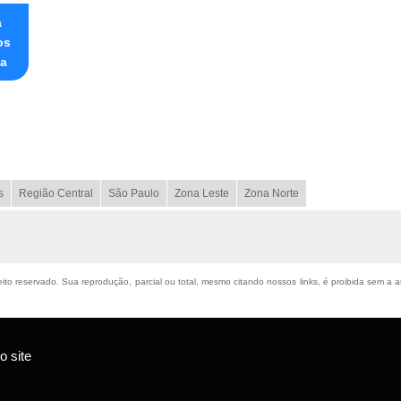
a
os
ia
s
Região Central
São Paulo
Zona Leste
Zona Norte
reito reservado. Sua reprodução, parcial ou total, mesmo citando nossos links, é proibida sem a a
 site