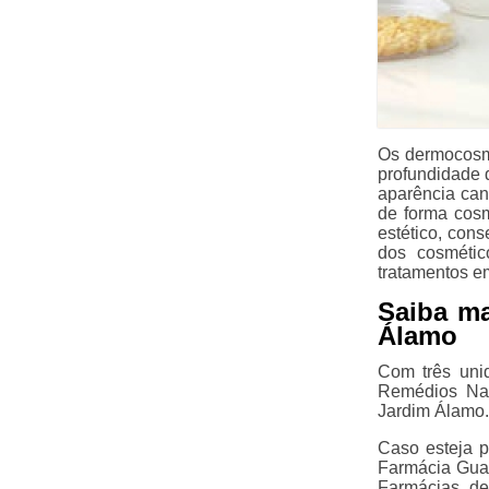
Os dermocosmé
profundidade 
aparência can
de forma cosm
estético, con
dos cosmétic
tratamentos e
Saiba m
Álamo
Com três uni
Remédios Nat
Jardim Álamo.
Caso esteja 
Farmácia Guar
Farmácias de