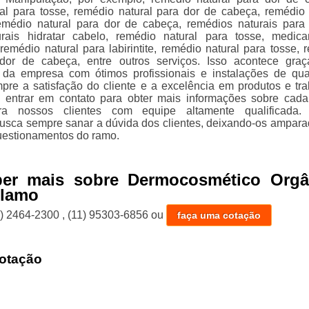
al para tosse, remédio natural para dor de cabeça, remédio 
emédio natural para dor de cabeça, remédios naturais para 
urais hidratar cabelo, remédio natural para tosse, medic
remédio natural para labirintite, remédio natural para tosse, 
 dor de cabeça, entre outros serviços. Isso acontece gra
 da empresa com ótimos profissionais e instalações de qua
re a satisfação do cliente e a excelência em produtos e tra
 entrar em contato para obter mais informações sobre cad
ara nossos clientes com equipe altamente qualificada.
usca sempre sanar a dúvida dos clientes, deixando-os ampar
uestionamentos do ramo.
ber mais sobre Dermocosmético Orgâ
Álamo
1) 2464-2300
,
(11) 95303-6856
ou
faça uma cotação
otação