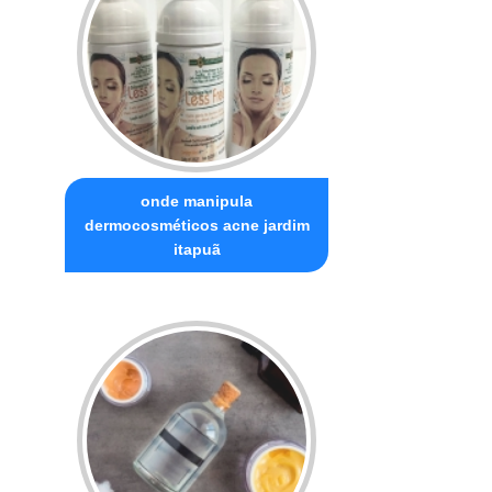
onde manipula
dermocosméticos acne jardim
itapuã