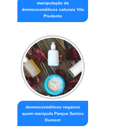
manipulação de
dermocosméticos naturais Vila
Prudente
dermocosméticos veganos
quem manipula Parque Santos
Dumont