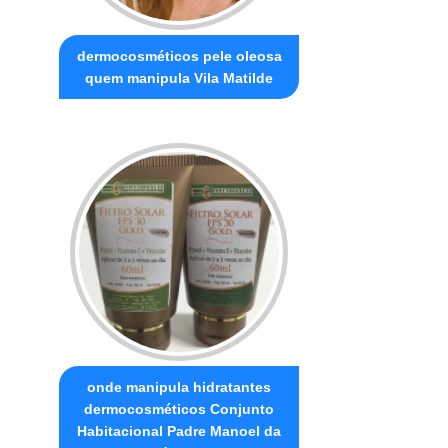
dermocosméticos pele oleosa
quem manipula Vila Matilde
onde manipula hidratantes
dermocosméticos Conjunto
Habitacional Padre Manoel da