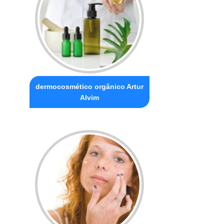
dermocosmético orgânico Artur
Alvim