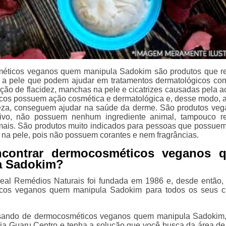
éticos veganos quem manipula Sadokim são produtos que r
a pele que podem ajudar em tratamentos dermatológicos com
ução de flacidez, manchas na pele e cicatrizes causadas pela a
os possuem ação cosmética e dermatológica e, desse modo, 
eza, conseguem ajudar na saúde da derme. São produtos veg
ivo, não possuem nenhum ingrediente animal, tampouco r
mais. São produtos muito indicados para pessoas que possue
a na pele, pois não possuem corantes e nem fragrâncias.
contrar dermocosméticos veganos 
a Sadokim?
eal Remédios Naturais foi fundada em 1986 e, desde então,
cos veganos quem manipula Sadokim para todos os seus cl
isando de dermocosméticos veganos quem manipula Sadokim
a Guaru Centro e tenha a solução que você busca da área d