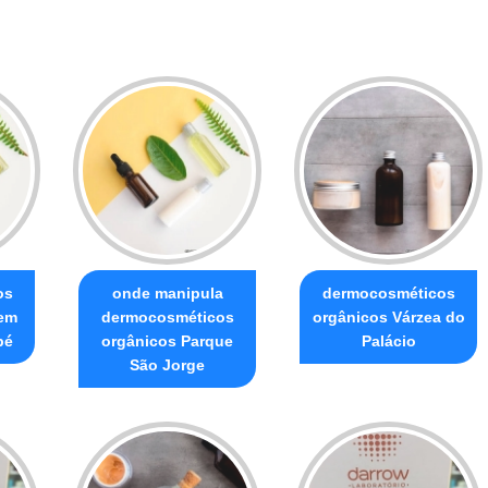
os
onde manipula
dermocosméticos
uem
dermocosméticos
orgânicos Várzea do
pé
orgânicos Parque
Palácio
São Jorge