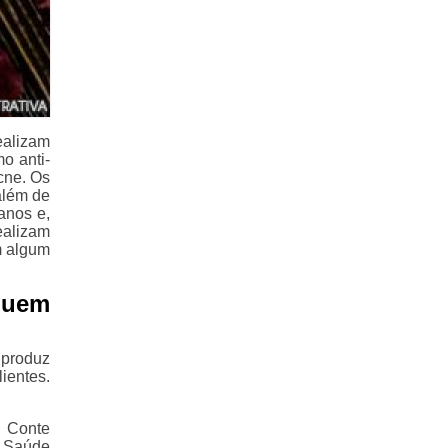
ealizam
o anti-
cne. Os
além de
anos e,
ealizam
m algum
quem
 produz
ientes.
, Conte
e Saúde