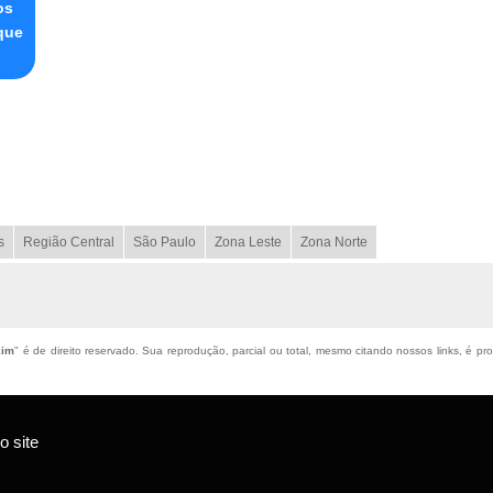
os
que
s
Região Central
São Paulo
Zona Leste
Zona Norte
kim
" é de direito reservado. Sua reprodução, parcial ou total, mesmo citando nossos links, é pro
 site