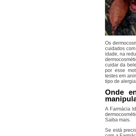
Os dermocosm
cuidados com 
idade, na red
dermocosmétic
cuidar da bel
por esse mot
testes em ani
tipo de alergi
Onde en
manipul
A Farmácia Id
dermocosméti
Saiba mais.
Se está prec
com a Farmáci