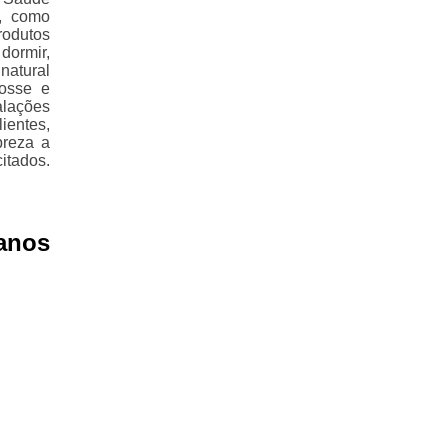
s, como
rodutos
dormir,
natural
tosse e
alações
ientes,
preza a
itados.
anos