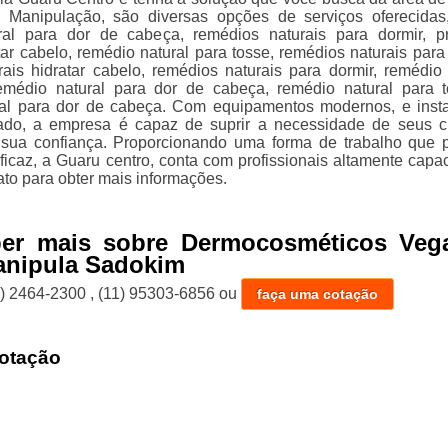
 Manipulação, são diversas opções de serviços oferecida
ral para dor de cabeça, remédios naturais para dormir, p
tar cabelo, remédio natural para tosse, remédios naturais para 
rais hidratar cabelo, remédios naturais para dormir, remédio 
remédio natural para dor de cabeça, remédio natural para 
ral para dor de cabeça. Com equipamentos modernos, e inst
ado, a empresa é capaz de suprir a necessidade de seus cl
 sua confiança. Proporcionando uma forma de trabalho que 
ficaz, a Guaru centro, conta com profissionais altamente capac
ato para obter mais informações.
ber mais sobre Dermocosméticos Veg
nipula Sadokim
1) 2464-2300
,
(11) 95303-6856
ou
faça uma cotação
otação