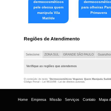
dermocosméticos
dermocosmétic
pele oleosa quem
para olheiras Par
manipula Vila
Primavera
Matilde
Regiões de Atendimento
Selecione:
ZONA SUL
GRANDE SÃO PAULO
Guarulho
Verifique as regiões que atendemos
O conteúdo do texto "
Dermocosméticos Veganos Quem Manipula Sado
Código Penal –
Lei 9610/98 - Lei de direitos autorais
.
Home
Empresa
Missão
Serviços
Contato
Mapa do