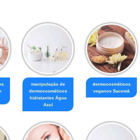
os
manipulação de
dermocosméticos
m
dermocosméticos
veganos Sacomã
hidratantes Água
Azul