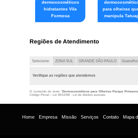
dermocosméticos
dermocosmétic
hidratantes Vila
para olheiras q
Formosa
manipula Tatua
Regiões de Atendimento
Selecione:
ZONA SUL
GRANDE SÃO PAULO
Guarulho
Verifique as regiões que atendemos
O conteúdo do texto "
Dermocosméticos para Olheiras Parque Primave
Código Penal –
Lei 9610/98 - Lei de direitos autorais
.
Home
Empresa
Missão
Serviços
Contato
Mapa do