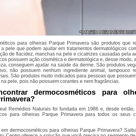
éticos para olheiras Parque Primavera são produtos que r
a pele que podem ajudar em tratamentos dermatológicos com
ução de flacidez, manchas na pele e cicatrizes causadas pela a
os possuem ação cosmética e dermatológica e, desse modo, 
eza, conseguem ajudar na saúde da derme. São produtos veg
ivo, não possuem nenhum ingrediente animal, tampouco r
mais. São produtos muito indicados para pessoas que possue
a na pele, pois não possuem corantes e nem fragrâncias.
contrar dermocosméticos para olhe
Primavera?
eal Remédios Naturais foi fundada em 1986 e, desde então,
cos para olheiras Parque Primavera para todos os seus cl
e em dermocosméticos para olheiras Parque Primavera? Saib
u Centro oferece a solução que você precisa no segmento d