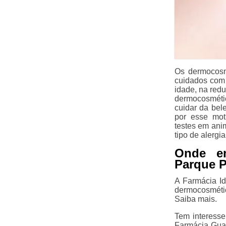
Os dermocosm
cuidados com 
idade, na red
dermocosmétic
cuidar da bel
por esse mot
testes em ani
tipo de alergi
Onde en
Parque 
A Farmácia Id
dermocosméti
Saiba mais.
Tem interess
Farmácia Guar