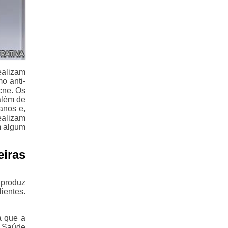
ealizam
o anti-
cne. Os
além de
anos e,
ealizam
m algum
iras
 produz
ientes.
a que a
e Saúde