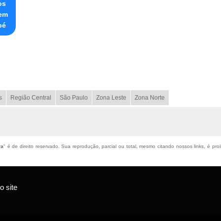
os
uem
pé
s
Região Central
São Paulo
Zona Leste
Zona Norte
ra
" é de direito reservado. Sua reprodução, parcial ou total, mesmo citando nossos links, é pro
 site