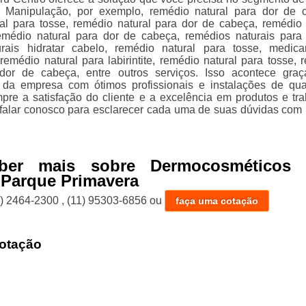
 Manipulação, por exemplo, remédio natural para dor de 
al para tosse, remédio natural para dor de cabeça, remédio 
emédio natural para dor de cabeça, remédios naturais para 
urais hidratar cabelo, remédio natural para tosse, medic
remédio natural para labirintite, remédio natural para tosse, 
 dor de cabeça, entre outros serviços. Isso acontece gra
 da empresa com ótimos profissionais e instalações de qua
re a satisfação do cliente e a excelência em produtos e tra
falar conosco para esclarecer cada uma de suas dúvidas com
ber mais sobre Dermocosméticos 
 Parque Primavera
1) 2464-2300
,
(11) 95303-6856
ou
faça uma cotação
otação