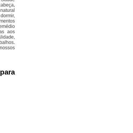
cabeça,
natural
dormir,
amentos
remédio
ças aos
lidade,
balhos.
 nossos
para