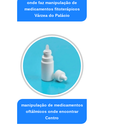
onde faz manipulação de
medicamentos fitoterápicos
Várzea do Palácio
manipulação de medicamentos
oftálmicos onde encontrar
Centro